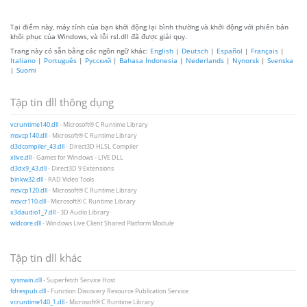
Tại điểm này, máy tính của bạn khởi động lại bình thường và khởi động với phiên bản
khôi phục của Windows, và lỗi rsl.dll đã được giải quy.
Trang này có sẵn bằng các ngôn ngữ khác:
English
|
Deutsch
|
Español
|
Français
|
Italiano
|
Português
|
Русский
|
Bahasa Indonesia
|
Nederlands
|
Nynorsk
|
Svenska
|
Suomi
Tập tin dll thông dụng
vcruntime140.dll
- Microsoft® C Runtime Library
msvcp140.dll
- Microsoft® C Runtime Library
d3dcompiler_43.dll
- Direct3D HLSL Compiler
xlive.dll
- Games for Windows - LIVE DLL
d3dx9_43.dll
- Direct3D 9 Extensions
binkw32.dll
- RAD Video Tools
msvcp120.dll
- Microsoft® C Runtime Library
msvcr110.dll
- Microsoft® C Runtime Library
x3daudio1_7.dll
- 3D Audio Library
wldcore.dll
- Windows Live Client Shared Platform Module
Tập tin dll khác
sysmain.dll
- Superfetch Service Host
fdrespub.dll
- Function Discovery Resource Publication Service
vcruntime140_1.dll
- Microsoft® C Runtime Library