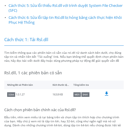
Cách thức 5: Sửa lỗi thiếu Rsl.dll với trình duyệt System File Checker
(SFC)
Cách thức 6: Sửa lỗi tập tin Rsl.dll bị hỏng bằng cách thực hiện Khôi
Phục Hệ Thống
Cách thức 1: Tải Rsl.dll
Tìm kiếm thông qua các phiên bản có sẵn của rsl.dll từ danh sách bên dưới, chọ đúng
tập tin và nhấn liên kết “Tải xuống” link. Nếu bạn không thể quyết định chọn phiên bản
nào, hãy đọc bài viết dưới đây hoặc dùng phương pháp tự động để giải quyết vấn đề
Rsl.dll, 1 các phiên bản có sẵn
Những Bit và Phiên bản
Kích thước tập tin
Tổng kiểm tra
163.8 KB
1.0.1.27
32bit
MD5
SHA1
Cách chọn phiên bản chính xác của Rsl.dll?
Đầu tiên, nhìn xem miêu tả tại bảng trên và chọn tập tin thích hợp cho chương trình
của bạn. Hãy chú ý xem nó là tập tin 64-, hay 32-bit, cũng như ngôn ngữ mà nó sử
dụng. Dành cho những chương trình 64-bit, dùng tập tin 64-bit nếu chúng được liệt kê