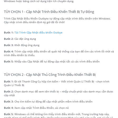
Windows hoặc bằng cách sử dụng tiện ích chuyên dụng.
TÙY CHỌN 1 - Cập Nhật Trình Điều Khiển Thiết Bị Tự Động
Trình Cập Nhật Điều Khiển Outbyte tự động cập nhật trình điều khiển trên Windows.
Cập nhật trình điều khiển định kỳ giờ đã lỗi thời!
Bước 1:
Tải Trình Cập Nhật điều khiển Outbye
Bước 2:
Cài đặt ứng dụng
Bước 3:
Khởi động ứng dụng
Bước 4:
Trình cập nhật điều khiển sẽ quét hệ thống của bạn để tìm các trình lỗi thời và
trình điều khiển bị thiếu
Bước 5:
Nhấp vào Cập Nhật để tự động cập nhật tất cả các trình điều khiển
TÙY CHỌN 2 - Cập Nhật Thủ Công Trình Điều Khiển Thiết Bị
Bước 1:
Đi tới Thanh Công Cụ hộp tìm kiếm – Viết trình Quản Lí Thiết Bị - chọn trình
Quản Lí Thiết Bị
Bước 2:
Chọn danh mục để xem tên thiết bị – nhấp chuột-phải vào danh mục cần được
cập nhật
Bước 3:
Chọ tìm kiếm tự động để cập nhật phần mềm trình điều khiển
Bước 4:
Xem cập nhật Trình Điều Khiển, và chọn nó
Bước 5:
Windows có thể không tìm thấy trình điều khiển mới, Trong trường hợp này,
người dùng có thể thấy trình điều khiển trên trang Web của nhà sản xuất, nơi có tất cả