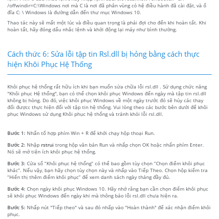
/offwindir=C:\Windows nơi mà C là nơi đã phân vùng có hệ điều hành đã cài đặt, và ổ
đĩa C: \ Windows là đường dẫn đến thư mục Windows 10.
Thao tác này sẽ mất một lúc và điều quan trọng là phải đợi cho đến khi hoàn tất. Khi
hoàn tất, hãy đóng dấu nhắc lệnh và khởi động lại máy như bình thường.
Cách thức 6: Sửa lỗi tập tin Rsl.dll bị hỏng bằng cách thực
hiện Khôi Phục Hệ Thống
Khôi phục hệ thống rất hữu ích khi bạn muốn sửa chữa lỗi rsl.dll . Sử dụng chức năng
"Khôi phục Hệ thống", bạn có thể chọn khôi phục Windows đến ngày mà tập tin rsl.dll
không bị hỏng. Do đó, việc khôi phục Windows về một ngày trước đó sẽ hủy các thay
đổi đượcc thực hiện đối với tập tin hệ thống. Vui lòng theo các bước bên dưới để khôi
phục Windows sử dụng Khôi phục hệ thống và tránh khỏi lỗi rsl.dll.
Bước 1:
Nhấn tổ hợp phím Win + R để khởi chạy hộp thoại Run.
Bước 2:
Nhập
rstrui
trong hộp văn bản Run và nhấp chọn OK hoặc nhấn phím Enter.
Nó sẽ mở tiện ích khôi phục hệ thống.
Bước 3:
Cửa sổ “Khôi phục hệ thống” có thể bao gồm tùy chọn “Chọn điểm khôi phục
khác”. Nếu vậy, bạn hãy chọn tùy chọn này và nhấp vào Tiếp Theo. Chọn hộp kiểm tra
“Hiển thị thêm điểm khôi phục” để xem danh sách ngày tháng đầy đủ.
Bước 4:
Chọn ngày khôi phục Windows 10. Hãy nhớ rằng bạn cần chọn điểm khôi phục
sẽ khôi phục Windows đến ngày khi mà thông báo lỗi rsl.dll chưa hiện ra.
Bước 5:
Nhấp nút "Tiếp theo" và sau đó nhấp vào "Hoàn thành" để xác nhận điểm khôi
phục.