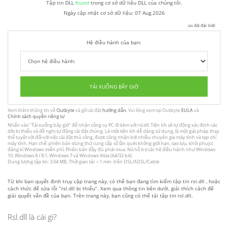
Tập tin DLL
found
trong cơ sở dữ liệu DLL của chúng tôi.
Ngày cập nhật cơ sở dữ liệu:
07 Aug 2026
ưu đãi đặc biệt
Hệ điều hành của bạn:
TẢI XUỐNG BÂY GIỜ
Xem thêm thông tin về
Outbyte
và gỡ cài đặt
hướng dẫn
. Vui lòng xem tại Outbyte
EULA
và
Chính sách quyền riêng tư
Nhấn vào
"Tải xuống bây giờ"
để nhận công cụ PC đi kèm với rsl.dll. Tiện ích sẽ tự động xác định các
dlls bị thiếu và đề nghị tự động cài đặt chúng. Là một tiện ích dễ dàng sử dụng, là một giải pháp thay
thế tuyệt vời đối với việc cài đặt thủ công, được công nhận bởi nhiều chuyên gia máy tính và tạp chí
máy tính. Hạn chế: phiên bản dùng thử cung cấp số lần quét không giới hạn, sao lưu, khôi phujcc
đăng kí Windows miễn phí. Phiên bản đầy đủ phải mua. Nó hỗ trợ các hệ điều hành như Windows
10, Windows 8 / 8.1, Windows 7 và Windows Vista (64/32 bit).
Dung lượng tập tin: 3.04 MB, Thời gian tải: < 1 min. trên DSL/ADSL/Cable
Từ khi bạn quyết định truy cập trang này, có thể bạn đang tìm kiếm tập tin rsl.dll , hoặc
cách thức để sửa lỗi “rsl.dll bị thiếu”. Xem qua thông tin bên dưới, giải thích cách để
giải quyết vấn đề của bạn. Trên trang này, bạn cũng có thể tải tập tin rsl.dll.
Rsl.dll là cái gì?