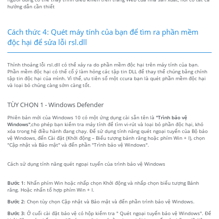
hướng dẫn cần thiết
Cách thức 4: Quét máy tính của bạn để tìm ra phần mềm
độc hại để sửa lỗi rsl.dll
Thỉnh thoảng lỗi rsl.dll có thể xảy ra do phần mềm độc hại trên máy tính của bạn.
Phần mềm độc hại có thể cố ý làm hỏng các tập tin DLL để thay thế chúng bằng chính
tập tin độc hại của mình. Vì thế, ưu tiên số một ccura bạn là quét phần mềm độc hại
và loại bỏ chúng càng sớm càng tốt.
TÙY CHỌN 1 - Windows Defender
Phiên bản mới của Windows 10 có một ứng dụng cài sẵn tên là
"Trình bảo vệ
Windows"
,cho phép bạn kiểm tra máy tính để tìm vi-rút và loại bỏ phần độc hại, khó
xóa trong hệ điều hành đang chạy. Để sử dụng tính năng quét ngoại tuyến của Bộ bảo
vệ Windows, đến Cài đặt (Khởi động – Biểu tượng bánh răng hoặc phím Win + I), chọn
"Cập nhật và Bảo mật" và đến phần "Trình bảo vệ Windows".
Cách sử dụng tính năng quét ngoại tuyến của trình bảo vệ Windows
Bước 1:
Nhấn phím Win hoặc nhấp chọn Khởi động và nhấp chọn biểu tượng Bánh
răng. Hoặc nhấn tổ hợp phím Win + I.
Bước 2:
Chọn tùy chọn Cập nhật và Bảo mật và đến phần trình bảo vệ Windows.
Bước 3:
Ở cuối cài đặt bảo vệ có hộp kiểm tra " Quét ngoại tuyến bảo vệ Windows". Để