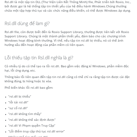
Rsl.dll là một tập tin DLL (Thư Viện Liên Kết Thông Minh) file, Phát triển bởi Roxio, Inc.,
bởi được gọi là hệ thống tập tin thiết yếu của hệ điều hành Windows.Chúng thường
chứa một tập hợp thủ tục và các chức năng điều khiển, có thể được Windows áp dụng.
Rsl.dll dùng để làm gì?
Rsl.dll file, còn được biết đến là Roxio Support Library, thường được liên kết với Roxio
Support Library. Chúng là một thành phần thiết yếu, đảm bảo cho các chương trình
Windows hoạt động bình thường. Vì thế, nếu tập tin rsl.dll bị thiếu, nó có thể ảnh
hưởng xấu đến hoạt động của phần mềm có liên quan.
Lỗi thiếu tập tin Rsl.dll nghĩa là gì?
Có nhiều lý do có thể tạo ra lỗi rsl.dll. Bao gồm việc đăng kí Windows, phần mềm độc
hại, lỗi ứng dụng, etc.
Thông báo lỗi liên quan đến tập tin rsl.dll cũng có thể chỉ ra rằng tập tin được cài đặt
không đúng, bị hỏng hoặc bị xóa.
Phổ biến khác lỗi rsl.dll bao gồm:
“rsl.dll bị thiếu”
“lỗi tải rsl.dll”
“sự cố rsl.dll”
“rsl.dll không tìm thấy”
“rsl.dll không thể xác định được”
“rsl.dll Vi Phạm quyền Truy Cập”
“Lỗi điểm truy cập thủ tục rsl.dll error”