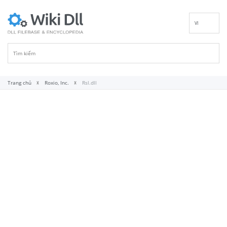
VI
EN
DE
ES
FR
Trang chủ
Roxio, Inc.
Rsl.dll
IT
PT
RU
ID
NL
NN
SV
FI