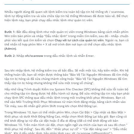
Nhiều người dùng đã quen với lệnh kiểm tra toàn bộ tập tin hệ thống sfc / scannow,
lệnh tự động kiểm tra và sửa chữa tập tin hệ thống Windows đã được bảo vệ. Để thực
hiện lệnh này, bạn phải chạy dấu nhắc lệnh như quản trị viên.
Bước 1:
Bắt đầu dòng lệnh như một quản trị viên trong Windows bằng cách nhấn phím
Win trên bàn phím và nhập "Dấu nhắc lệnh" trong miền tìm kiếm, sau đó - nhấp- chuột-
phải vào kết quả tìm kiếm và chọn
Chạy với tư cách của quản trị viên
. Ngoài ra, bạn có
thể nhấn tổ hợp phím Win + X sẽ mở trình đơn nơi bạn có thể chọn dấu nhắc lệnh
(Admin)
.
Bước 2:
Nhập
sfc/scannow
trong dấu nhắc lệnh và nhấn Enter.
Sau khi nhập lệnh, hệ thống kiểm tra sẽ bắt đầu. Sẽ mất một lúc, hãy kiên nhẫn. Khi hệ
thống hoàn tất, bạn sẽ nhận được thông báo “Bảo Vệ Tài Nguyên Windows đã tìm thấy
tập tin bị hỏng và đã sửa chúng thành công hoặc “Bảo Vệ Tài Nguyên Windows đã tìm
thấy tập tin bị hỏng nhưng không thể sửa một trong số chúng”.
Hãy nhớ rằng Trình duyệt Kiểm tra System File Checker (SFC) không thể sửa lỗi toàn bộ
cho những tập tin đang được hệ điều hành sử dụng. Để sửa những tập tin này bạn phải
chạy lệnh SFC thông qua dấu nhắc lệnh trong môi trường khôi phục Windows. Bạn có
thể vào Môi Trường Khôi Phục Windows từ màn hình đăng nhập, bằng cách nhấn vào
Tắt máy, sau đó nhấn giữ phím Shift trong khi chọn Khở Động Lại.
Trong Windows 10, bạn có thể nhấn phím Win, chọn Cài Đặt > Cập nhật và Bảo Mật >
Khôi phục và dưới Khởi Động Nâng Cao, nhấp chọn Khởi Động Lại bây giờ. Bạn cũng có
thể khởi động lại từ đĩa cài đặt hoặc ổ đĩa di động USB có thể khởi động với bản
Windows 10. Trên màn hình cài đặt, chọn ngôn ngữ ưa thích của bạn và sau đó chon “
Khôi phục hệ thống”. Sau đó, đến “ Khắc phục sự cố” > “Cài đặt nâng cao” > “Dấu nhắc
lệnh”. Khi ở dấu nhắc lệnh, hãy nhập lệnh sau: sfc /scannow /offbootdir=C:\