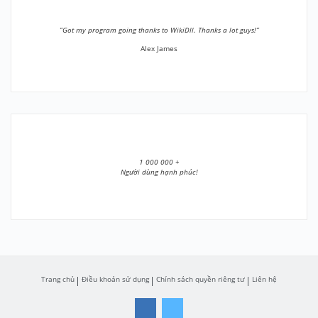
”Got my program going thanks to WikiDll. Thanks a lot guys!”
Alex James
1 000 000 +
Người dùng hạnh phúc!
Trang chủ
Điều khoản sử dụng
Chính sách quyền riêng tư
Liên hệ