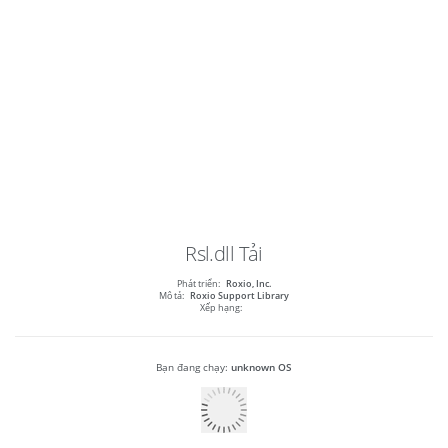
Rsl.dll
Tải
Phát triển:
Roxio, Inc.
Mô tả:
Roxio Support Library
Xếp hạng:
Bạn đang chạy:
unknown OS