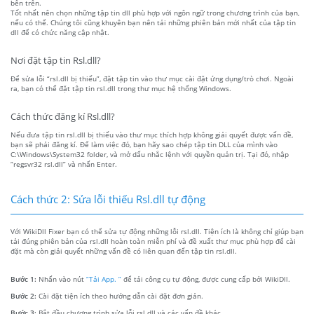
bên trên.
Tốt nhất nên chọn những tập tin dll phù hợp với ngôn ngữ trong chương trình của bạn,
nếu có thể. Chúng tôi cũng khuyên bạn nên tải những phiên bản mới nhất của tập tin
dll để có chức năng cập nhật.
Nơi đặt tập tin Rsl.dll?
Để sửa lỗi “rsl.dll bị thiếu”, đặt tập tin vào thư mục cài đặt ứng dụng/trò chơi. Ngoài
ra, bạn có thể đặt tập tin rsl.dll trong thư mục hệ thống Windows.
Cách thức đăng kí Rsl.dll?
Nếu đưa tập tin rsl.dll bị thiếu vào thư mục thích hợp không giải quyết được vấn đề,
bạn sẽ phải đăng kí. Để làm việc đó, bạn hãy sao chép tập tin DLL của mình vào
C:\Windows\System32 folder, và mở dấu nhắc lệnh với quyền quản trị. Tại đó, nhập
“regsvr32 rsl.dll” và nhấn Enter.
Cách thức 2: Sửa lỗi thiếu Rsl.dll tự động
Với WikiDll Fixer bạn có thể sửa tự động những lỗi rsl.dll. Tiện ích là không chỉ giúp bạn
tải đúng phiên bản của rsl.dll hoàn toàn miễn phí và đề xuất thư mục phù hợp để cài
đặt mà còn giải quyết những vấn đề có liên quan đến tập tin rsl.dll.
Bước 1:
Nhấn vào nút
“Tải App. ”
để tải công cụ tự động, được cung cấp bởi WikiDll.
Bước 2:
Cài đặt tiện ích theo hướng dẫn cài đặt đơn giản.
Bước 3:
Bắt đầu chương trình sửa lỗi rsl.dll và các vấn đề khác.