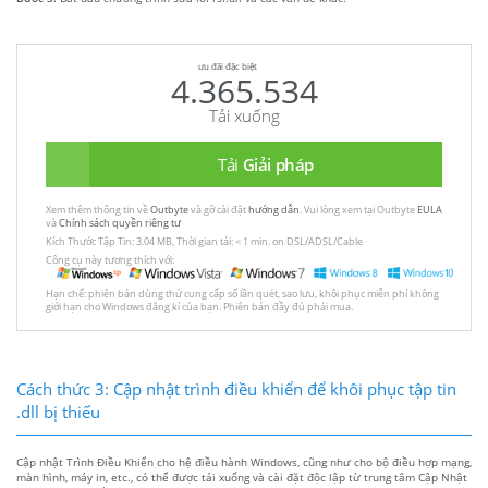
ưu đãi đặc biệt
4.365.534
Tải xuống
Tải
Giải pháp
Xem thêm thông tin về
Outbyte
và gỡ cài đặt
hướng dẫn
. Vui lòng xem tại Outbyte
EULA
và
Chính sách quyền riêng tư
Kích Thước Tập Tin: 3.04 MB, Thời gian tải: < 1 min. on DSL/ADSL/Cable
Công cụ này tương thích với:
Hạn chế: phiên bản dùng thử cung cấp số lần quét, sao lưu, khôi phục miễn phí không
giới hạn cho Windows đăng kí của bạn. Phiên bản đầy đủ phải mua.
Cách thức 3: Cập nhật trình điều khiển để khôi phục tập tin
.dll bị thiếu
Cập nhật Trình Điều Khiển cho hệ điều hành Windows, cũng như cho bộ điều hợp mạng,
màn hình, máy in, etc., có thể được tải xuống và cài đặt độc lập từ trung tâm Cập Nhật