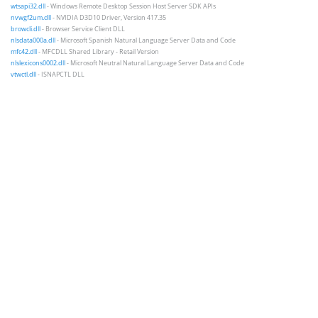
wtsapi32.dll
- Windows Remote Desktop Session Host Server SDK APIs
nvwgf2um.dll
- NVIDIA D3D10 Driver, Version 417.35
browcli.dll
- Browser Service Client DLL
nlsdata000a.dll
- Microsoft Spanish Natural Language Server Data and Code
mfc42.dll
- MFCDLL Shared Library - Retail Version
nlslexicons0002.dll
- Microsoft Neutral Natural Language Server Data and Code
vtwctl.dll
- ISNAPCTL DLL