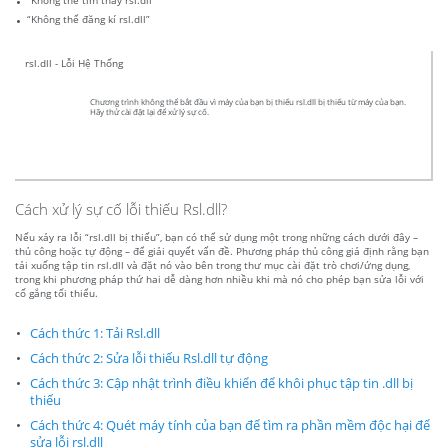
“Không thể tìm thấy rsl.dll”
“Không thể đăng kí rsl.dll”
rsl.dll - Lỗi Hệ Thống
Chương trình không thể bắt đầu vì máy của bạn bị thiếu rsl.dll bị thiếu từ máy của bạn.
Hãy thử cài đặt lại để xử lý sự cố.
Cách xử lý sự cố lỗi thiếu Rsl.dll?
Nếu xảy ra lỗi “rsl.dll bị thiếu”, bạn có thể sử dụng một trong những cách dưới đây –
thủ công hoặc tự động – để giải quyết vấn đề. Phương pháp thủ công giả định rằng bạn
tải xuống tập tin rsl.dll và đặt nó vào bên trong thư mục cài đặt trò chơi/ứng dụng,
trong khi phương pháp thứ hai dễ dàng hơn nhiều khi mà nó cho phép bạn sửa lỗi với
cố gắng tối thiểu.
Cách thức 1: Tải Rsl.dll
Cách thức 2: Sửa lỗi thiếu Rsl.dll tự động
Cách thức 3: Cập nhật trình điều khiển để khôi phục tập tin .dll bị
thiếu
Cách thức 4: Quét máy tính của bạn để tìm ra phần mềm độc hại để
sửa lỗi rsl.dll