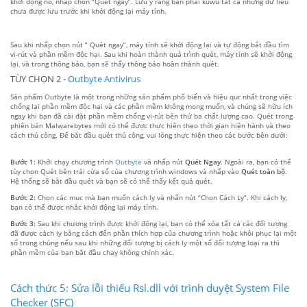
khởi động nó, nhấp chọn “Quét ngay”. Lưu ý rằng bạn phải kuwu tất cả những dữ liệu
chưa được lưu trước khi khởi động lại máy tính.
Sau khi nhấp chọn nút “ Quét ngay”, máy tính sẽ khởi động lại và tự động bắt đầu tìm
vi-rút và phần mềm độc hại. Sau khi hoàn thành quá trình quét, máy tính sẽ khởi động
lại, và trong thông báo, bạn sẽ thấy thông báo hoàn thành quét.
TÙY CHỌN 2 -
Outbyte Antivirus
Sản phẩm Outbyte là một trong những sản phẩm phổ biến và hiệu qur nhất trong việc
chống lại phần mềm độc hại và các phần mềm không mong muốn, và chúng sẽ hữu ích
ngay khi bạn đã cài đặt phần mềm chống vi-rút bên thứ ba chất lượng cao. Quét trong
phiên bản Malwarebytes mới có thể được thực hiện theo thời gian hiện hành và theo
cách thủ công. Để bắt đầu quét thủ công, vui lòng thực hiện theo các bước bên dưới:
Bước 1:
Khởi chạy chương trình
Outbyte
và nhấp nút
Quét Ngay
. Ngoài ra, bạn có thể
tùy chọn Quét bên trái cửa sổ của chương trình windows và nhấp vào
Quét toàn bộ
.
Hệ thống sẽ bắt đầu quét và bạn sẽ có thể thấy kết quả quét.
Bước 2:
Chọn các mục mà bạn muốn cách ly và nhấn nút “Chọn Cách Ly”. Khi cách ly,
bạn có thể được nhắc khởi động lại máy tính.
Bước 3:
Sau khi chương trình được khởi động lại, bạn có thể xóa tất cả các đối tượng
đã được cách ly bằng cách đến phần thích hợp của chương trình hoặc khôi phục lại một
số trong chúng nếu sau khi những đối tượng bị cách ly một số đối tượng loại ra thì
phần mềm của bạn bắt đầu chạy không chính xác.
Cách thức 5: Sửa lỗi thiếu Rsl.dll với trình duyệt System File
Checker (SFC)