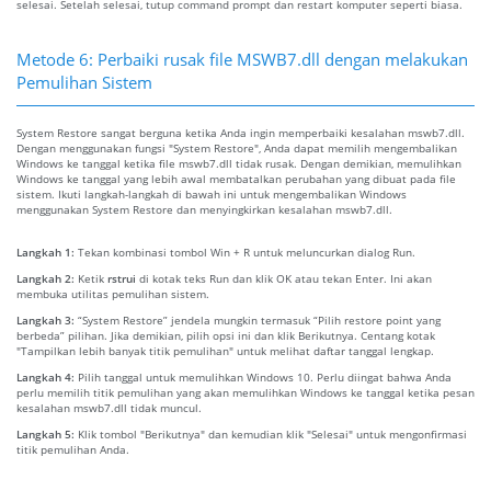
selesai. Setelah selesai, tutup command prompt dan restart komputer seperti biasa.
Metode 6: Perbaiki rusak file MSWB7.dll dengan melakukan
Pemulihan Sistem
System Restore sangat berguna ketika Anda ingin memperbaiki kesalahan mswb7.dll.
Dengan menggunakan fungsi "System Restore", Anda dapat memilih mengembalikan
Windows ke tanggal ketika file mswb7.dll tidak rusak. Dengan demikian, memulihkan
Windows ke tanggal yang lebih awal membatalkan perubahan yang dibuat pada file
sistem. Ikuti langkah-langkah di bawah ini untuk mengembalikan Windows
menggunakan System Restore dan menyingkirkan kesalahan mswb7.dll.
Langkah 1:
Tekan kombinasi tombol Win + R untuk meluncurkan dialog Run.
Langkah 2:
Ketik
rstrui
di kotak teks Run dan klik OK atau tekan Enter. Ini akan
membuka utilitas pemulihan sistem.
Langkah 3:
“System Restore” jendela mungkin termasuk “Pilih restore point yang
berbeda” pilihan. Jika demikian, pilih opsi ini dan klik Berikutnya. Centang kotak
"Tampilkan lebih banyak titik pemulihan" untuk melihat daftar tanggal lengkap.
Langkah 4:
Pilih tanggal untuk memulihkan Windows 10. Perlu diingat bahwa Anda
perlu memilih titik pemulihan yang akan memulihkan Windows ke tanggal ketika pesan
kesalahan mswb7.dll tidak muncul.
Langkah 5:
Klik tombol "Berikutnya" dan kemudian klik "Selesai" untuk mengonfirmasi
titik pemulihan Anda.