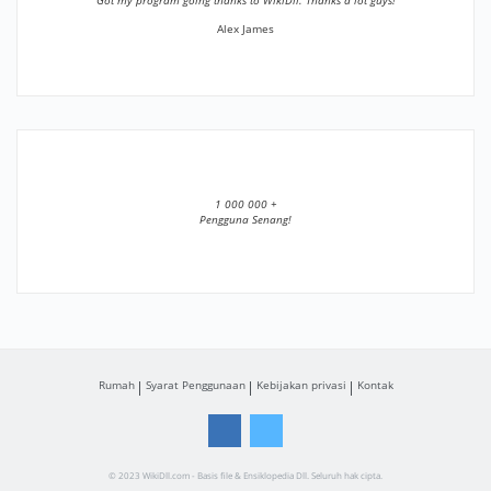
”Got my program going thanks to WikiDll. Thanks a lot guys!”
Alex James
1 000 000 +
Pengguna Senang!
Rumah
Syarat Penggunaan
Kebijakan privasi
Kontak
© 2023 WikiDll.com - Basis file & Ensiklopedia Dll. Seluruh hak cipta.