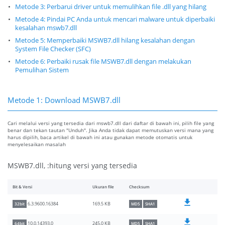
Metode 3: Perbarui driver untuk memulihkan file .dll yang hilang
Metode 4: Pindai PC Anda untuk mencari malware untuk diperbaiki
kesalahan mswb7.dll
Metode 5: Memperbaiki MSWB7.dll hilang kesalahan dengan
System File Checker (SFC)
Metode 6: Perbaiki rusak file MSWB7.dll dengan melakukan
Pemulihan Sistem
Metode 1: Download MSWB7.dll
Cari melalui versi yang tersedia dari mswb7.dll dari daftar di bawah ini, pilih file yang
benar dan tekan tautan "Unduh". Jika Anda tidak dapat memutuskan versi mana yang
harus dipilih, baca artikel di bawah ini atau gunakan metode otomatis untuk
menyelesaikan masalah
MSWB7.dll, :hitung versi yang tersedia
Bit & Versi
Ukuran file
Checksum
169.5 KB
6.3.9600.16384
32bit
MD5
SHA1
245.0 KB
10.0.14393.0
64bit
MD5
SHA1