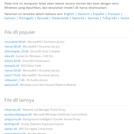
Pada titik ini, komputer Anda akan reboot secara normal dan boot dengan versi
Windows yang dipulihkan, dan kesalahan mswb7.dll harus diselesaikan.
Halaman ini tersedia dalam bahasa lain:
English
|
Deutsch
|
Español
|
Français
|
Italiano
|
Português
|
Русский
|
Nederlands
|
Nynorsk
|
Svenska
|
Tiếng Việt
|
Suomi
File dll populer
vcruntime140.dll
- Microsoft® C Runtime Library
msvcp140.dll
- Microsoft® C Runtime Library
d3dcompiler_43.dll
- Direct3D HLSL Compiler
xlive.dll
- Games for Windows - LIVE DLL
d3dx9_43.dll
- Direct3D 9 Extensions
binkw32.dll
- RAD Video Tools
msvcp120.dll
- Microsoft® C Runtime Library
msvcr110.dll
- Microsoft® C Runtime Library
x3daudio1_7.dll
- 3D Audio Library
wldcore.dll
- Windows Live Client Shared Platform Module
File dll lainnya
nlmproxy.dll
- Network List Manager Public Proxy
auxiliarydisplaycpl.dll
- Microsoft Windows SideShow Control Panel
qmgrprxy.dll
- Background Intelligent Transfer Service Proxy
kbdhept.dll
- Greek_Polytonic Keyboard Layout
iashlpr.dll
- NPS Surrogate Component
appreadiness.dll
- AppReadiness