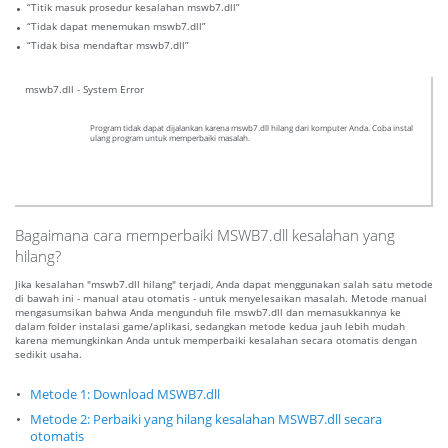
“Titik masuk prosedur kesalahan mswb7.dll”
“Tidak dapat menemukan mswb7.dll”
“Tidak bisa mendaftar mswb7.dll”
mswb7.dll - System Error
Program tidak dapat dijalankan karena mswb7.dll hilang dari komputer Anda. Coba instal
ulang program untuk memperbaiki masalah.
Bagaimana cara memperbaiki MSWB7.dll kesalahan yang
hilang?
Jika kesalahan "mswb7.dll hilang" terjadi, Anda dapat menggunakan salah satu metode
di bawah ini - manual atau otomatis - untuk menyelesaikan masalah. Metode manual
mengasumsikan bahwa Anda mengunduh file mswb7.dll dan memasukkannya ke
dalam folder instalasi game/aplikasi, sedangkan metode kedua jauh lebih mudah
karena memungkinkan Anda untuk memperbaiki kesalahan secara otomatis dengan
sedikit usaha.
Metode 1: Download MSWB7.dll
Metode 2: Perbaiki yang hilang kesalahan MSWB7.dll secara
otomatis