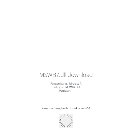
MSWB7.dll
download
Pengembang:
Microsoft
Deskripsi:
MSWB7 DLL
Penilaian:
Kamu sedang berlari:
unknown OS