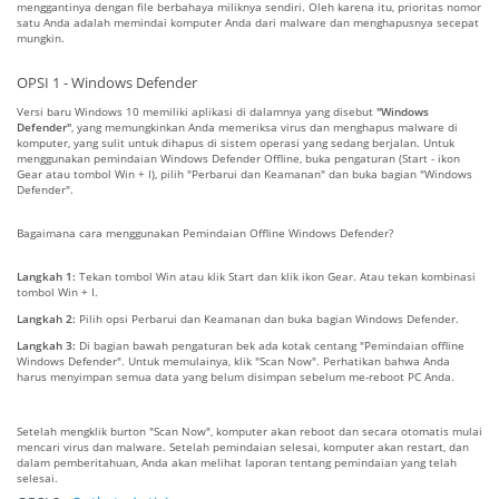
menggantinya dengan file berbahaya miliknya sendiri. Oleh karena itu, prioritas nomor
satu Anda adalah memindai komputer Anda dari malware dan menghapusnya secepat
mungkin.
OPSI 1 - Windows Defender
Versi baru Windows 10 memiliki aplikasi di dalamnya yang disebut
"Windows
Defender"
, yang memungkinkan Anda memeriksa virus dan menghapus malware di
komputer, yang sulit untuk dihapus di sistem operasi yang sedang berjalan. Untuk
menggunakan pemindaian Windows Defender Offline, buka pengaturan (Start - ikon
Gear atau tombol Win + I), pilih "Perbarui dan Keamanan" dan buka bagian "Windows
Defender".
Bagaimana cara menggunakan Pemindaian Offline Windows Defender?
Langkah 1:
Tekan tombol Win atau klik Start dan klik ikon Gear. Atau tekan kombinasi
tombol Win + I.
Langkah 2:
Pilih opsi Perbarui dan Keamanan dan buka bagian Windows Defender.
Langkah 3:
Di bagian bawah pengaturan bek ada kotak centang "Pemindaian offline
Windows Defender". Untuk memulainya, klik "Scan Now". Perhatikan bahwa Anda
harus menyimpan semua data yang belum disimpan sebelum me-reboot PC Anda.
Setelah mengklik burton "Scan Now", komputer akan reboot dan secara otomatis mulai
mencari virus dan malware. Setelah pemindaian selesai, komputer akan restart, dan
dalam pemberitahuan, Anda akan melihat laporan tentang pemindaian yang telah
selesai.