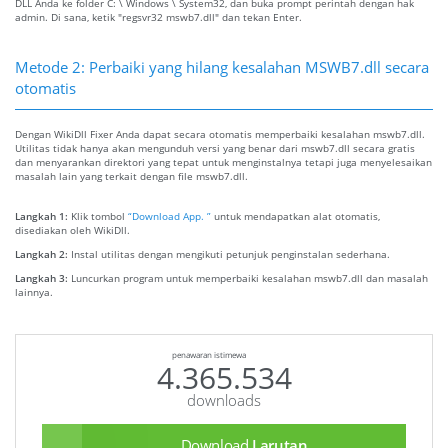
DLL Anda ke folder C: \ Windows \ System32, dan buka prompt perintah dengan hak
admin. Di sana, ketik "regsvr32 mswb7.dll" dan tekan Enter.
Metode 2: Perbaiki yang hilang kesalahan MSWB7.dll secara
otomatis
Dengan WikiDll Fixer Anda dapat secara otomatis memperbaiki kesalahan mswb7.dll.
Utilitas tidak hanya akan mengunduh versi yang benar dari mswb7.dll secara gratis
dan menyarankan direktori yang tepat untuk menginstalnya tetapi juga menyelesaikan
masalah lain yang terkait dengan file mswb7.dll.
Langkah 1:
Klik tombol
“Download App. ”
untuk mendapatkan alat otomatis,
disediakan oleh WikiDll.
Langkah 2:
Instal utilitas dengan mengikuti petunjuk penginstalan sederhana.
Langkah 3:
Luncurkan program untuk memperbaiki kesalahan mswb7.dll dan masalah
lainnya.
penawaran istimewa
4.365.534
downloads
Download
Larutan