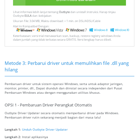
Lihat informasi lebih lanjut tentang
Outbyte
dan unistall :instruksi. Harap tinjau
Outbyte
EULA
dan :kebijakan
Ukuran File: 3.04 MB, Waktu download: < 1 min. on DSL/ADSL/Cable
Alat Ini Kompatibel Dengan:
Keterbatasan: versi trial menawarkan scan, backup, restore registry windows Anda
dalam jumlah yang tidak terbatas secara GRATIS. Versi lengkap harus dibeli.
Metode 3: Perbarui driver untuk memulihkan file .dll yang
hilang
Pembaruan driver untuk sistem operasi Windows, serta untuk adaptor jaringan,
monitor, printer, dll., Dapat diunduh dan diinstal secara independen dari Pusat
Pembaruan Windows atau dengan menggunakan utilitas khusus.
OPSI 1 - Pembaruan Driver Perangkat Otomatis
Outbyte Driver Updater secara otomatis memperbarui driver pada Windows.
Pembaruan driver rutin sekarang menjadi bagian dari masa lalu!
Langkah 1:
Unduh Outbyte Driver Updater
Langkah 2:
Instal aplikasinya