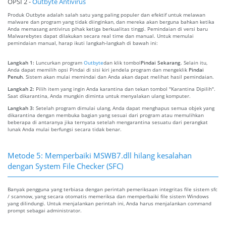
OPSI 2 -
Outbyte Antivirus
Produk Outbyte adalah salah satu yang paling populer dan efektif untuk melawan
malware dan program yang tidak diinginkan, dan mereka akan berguna bahkan ketika
Anda memasang antivirus pihak ketiga berkualitas tinggi. Pemindaian di versi baru
Malwarebytes dapat dilakukan secara real time dan manual. Untuk memulai
pemindaian manual, harap ikuti langkah-langkah di bawah ini:
Langkah 1:
Luncurkan program
Outbyte
dan klik tombol
Pindai Sekarang
. Selain itu,
Anda dapat memilih opsi Pindai di sisi kiri jendela program dan mengeklik
Pindai
Penuh
. Sistem akan mulai memindai dan Anda akan dapat melihat hasil pemindaian.
Langkah 2:
Pilih item yang ingin Anda karantina dan tekan tombol "Karantina Dipilih".
Saat dikarantina, Anda mungkin diminta untuk menyalakan ulang komputer.
Langkah 3:
Setelah program dimulai ulang, Anda dapat menghapus semua objek yang
dikarantina dengan membuka bagian yang sesuai dari program atau memulihkan
beberapa di antaranya jika ternyata setelah mengarantina sesuatu dari perangkat
lunak Anda mulai berfungsi secara tidak benar.
Metode 5: Memperbaiki MSWB7.dll hilang kesalahan
dengan System File Checker (SFC)
Banyak pengguna yang terbiasa dengan perintah pemeriksaan integritas file sistem sfc
/ scannow, yang secara otomatis memeriksa dan memperbaiki file sistem Windows
yang dilindungi. Untuk menjalankan perintah ini, Anda harus menjalankan command
prompt sebagai administrator.