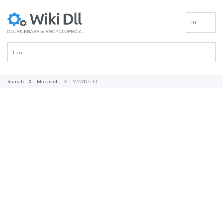
ID
EN
DE
ES
FR
Rumah
Microsoft
MSWB7.dll
IT
PT
RU
NL
NN
SV
VI
FI