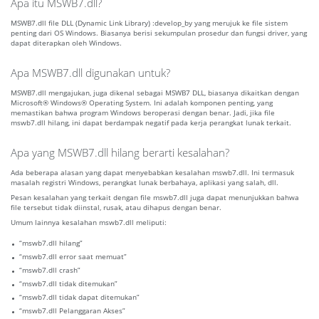
Apa itu MSWB7.dll?
MSWB7.dll file DLL (Dynamic Link Library) :develop_by yang merujuk ke file sistem
penting dari OS Windows. Biasanya berisi sekumpulan prosedur dan fungsi driver, yang
dapat diterapkan oleh Windows.
Apa MSWB7.dll digunakan untuk?
MSWB7.dll mengajukan, juga dikenal sebagai MSWB7 DLL, biasanya dikaitkan dengan
Microsoft® Windows® Operating System. Ini adalah komponen penting, yang
memastikan bahwa program Windows beroperasi dengan benar. Jadi, jika file
mswb7.dll hilang, ini dapat berdampak negatif pada kerja perangkat lunak terkait.
Apa yang MSWB7.dll hilang berarti kesalahan?
Ada beberapa alasan yang dapat menyebabkan kesalahan mswb7.dll. Ini termasuk
masalah registri Windows, perangkat lunak berbahaya, aplikasi yang salah, dll.
Pesan kesalahan yang terkait dengan file mswb7.dll juga dapat menunjukkan bahwa
file tersebut tidak diinstal, rusak, atau dihapus dengan benar.
Umum lainnya kesalahan mswb7.dll meliputi:
“mswb7.dll hilang”
“mswb7.dll error saat memuat”
“mswb7.dll crash”
“mswb7.dll tidak ditemukan”
“mswb7.dll tidak dapat ditemukan”
“mswb7.dll Pelanggaran Akses”