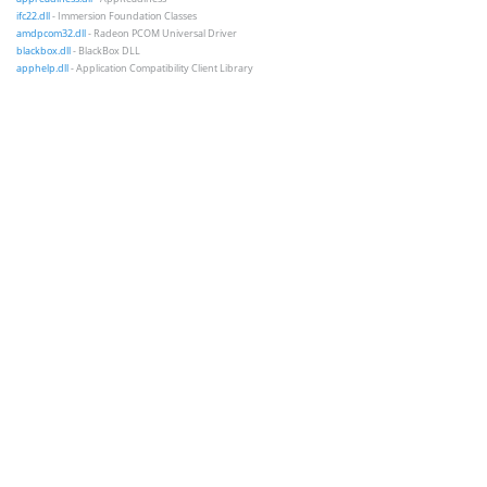
ifc22.dll
- Immersion Foundation Classes
amdpcom32.dll
- Radeon PCOM Universal Driver
blackbox.dll
- BlackBox DLL
apphelp.dll
- Application Compatibility Client Library