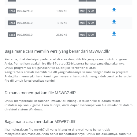
190.0 KB
10.0.14393.0
32bit
MD5
SHA1
191.0 KB
10.0.10586.0
32bit
MD5
SHA1
253.0 KB
10.0.10586.0
64bit
MD5
SHA1
Bagaimana cara memilih versi yang benar dari MSWB7.dll?
Pertama, lihat deskripsi pada tabel di atas dan pilih file yang sesuai untuk program
Anda. Perhatikan apakah itu file 64-, atau 32-bit, serta bahasa yang digunakannya.
Untuk program 64-bit, gunakan file 64-bit jika terdaftar di atas.
Yang terbaik adalah memilih file dll yang bahasanya sesuai dengan bahasa program
Anda, jika memungkinkan. Kami juga menyarankan untuk mengunduh versi terbaru dari
file dll untuk fungsionalitas terkini.
Di mana menempatkan file MSWB7.dll?
Untuk memperbaiki kesalahan “mswb7.dll hilang”, letakkan file di dalam folder
instalasi aplikasi / game. Cara lainnya, Anda dapat menempatkan file mswb7.dll dalam
direktori sistem Windows.
Bagaimana cara mendaftar MSWB7.dll?
Jika meletakkan file mswb7.dll yang hilang ke direktori yang benar tidak
menyelesaikan masalah, Anda harus mendaftarkannya. Untuk melakukannya, salin file