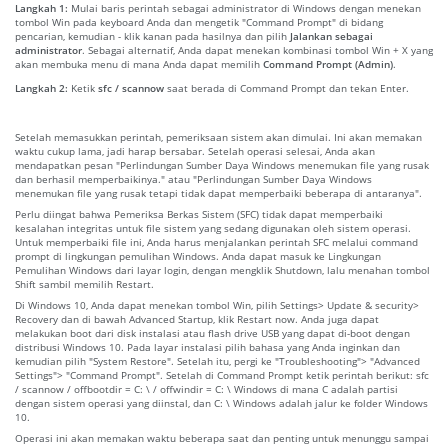
Langkah 1:
Mulai baris perintah sebagai administrator di Windows dengan menekan
tombol Win pada keyboard Anda dan mengetik "Command Prompt" di bidang
pencarian, kemudian - klik kanan pada hasilnya dan pilih
Jalankan sebagai
administrator
. Sebagai alternatif, Anda dapat menekan kombinasi tombol Win + X yang
akan membuka menu di mana Anda dapat memilih
Command Prompt (Admin)
.
Langkah 2:
Ketik
sfc / scannow
saat berada di Command Prompt dan tekan Enter.
Setelah memasukkan perintah, pemeriksaan sistem akan dimulai. Ini akan memakan
waktu cukup lama, jadi harap bersabar. Setelah operasi selesai, Anda akan
mendapatkan pesan "Perlindungan Sumber Daya Windows menemukan file yang rusak
dan berhasil memperbaikinya." atau "Perlindungan Sumber Daya Windows
menemukan file yang rusak tetapi tidak dapat memperbaiki beberapa di antaranya".
Perlu diingat bahwa Pemeriksa Berkas Sistem (SFC) tidak dapat memperbaiki
kesalahan integritas untuk file sistem yang sedang digunakan oleh sistem operasi.
Untuk memperbaiki file ini, Anda harus menjalankan perintah SFC melalui command
prompt di lingkungan pemulihan Windows. Anda dapat masuk ke Lingkungan
Pemulihan Windows dari layar login, dengan mengklik Shutdown, lalu menahan tombol
Shift sambil memilih Restart.
Di Windows 10, Anda dapat menekan tombol Win, pilih Settings> Update & security>
Recovery dan di bawah Advanced Startup, klik Restart now. Anda juga dapat
melakukan boot dari disk instalasi atau flash drive USB yang dapat di-boot dengan
distribusi Windows 10. Pada layar instalasi pilih bahasa yang Anda inginkan dan
kemudian pilih "System Restore". Setelah itu, pergi ke "Troubleshooting"> "Advanced
Settings"> "Command Prompt". Setelah di Command Prompt ketik perintah berikut: sfc
/ scannow / offbootdir = C: \ / offwindir = C: \ Windows di mana C adalah partisi
dengan sistem operasi yang diinstal, dan C: \ Windows adalah jalur ke folder Windows
10.
Operasi ini akan memakan waktu beberapa saat dan penting untuk menunggu sampai