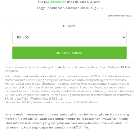
File DLL
ditemukan
di basis data DLL kami.
Tanggal pembaruan database dll:
06 Aug 2026
penawaran istimewa
OS Anda:
UNDUH SEKARANG
Lihat informasi lebih lanjut tentang
Outbyte
dan unistall :instruksi. Harap tinjau Outbyte
EULA
dan
:kebijakan
Klik: unduh untuk mendapatkan alat PC yang disertakan dengan MSWB7.dll. Utilitas akan secara
otomatis menentukan dll yang hilang dan menawarkan untuk menginstalnya secara otomatis.
Menjadi utilitas yang mudah digunakan, ini adalah alternatif yang bagus untuk instalasi manual,
yang telah diakui oleh banyak ahli komputer dan majalah komputer. Keterbatasan: versi trial
menawarkan scan, backup, restore registry windows Anda dalam jumlah yang tidak terbatas secara
GRATIS. Versi lengkap harus dibeli. Ini mendukung sistem operasi seperti Windows 10, Windows 8 /
8.1, Windows 7 dan Windows Vista (64/32 bit).
Ukuran File: 3,04 MB, Waktu download: <1 menit. pada DSL/ADSL/Kabel
Karena Anda memutuskan untuk mengunjungi laman ini, kemungkinan Anda sedang
mencari file mswb7.dll, atau cara untuk memperbaiki kesalahan “mswb7.dll hilang”.
Lihat informasi di bawah, yang menjelaskan cara menyelesaikan masalah Anda. Di
halaman ini, Anda juga dapat mengunduh mswb7.dll file.