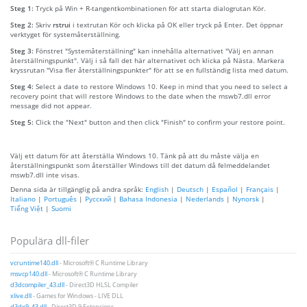
Steg 1:
Tryck på Win + R-tangentkombinationen för att starta dialogrutan Kör.
Steg 2:
Skriv
rstrui
i textrutan Kör och klicka på OK eller tryck på Enter. Det öppnar
verktyget för systemåterställning.
Steg 3:
Fönstret "Systemåterställning" kan innehålla alternativet "Välj en annan
återställningspunkt". Välj i så fall det här alternativet och klicka på Nästa. Markera
kryssrutan "Visa fler återställningspunkter" för att se en fullständig lista med datum.
Steg 4:
Select a date to restore Windows 10. Keep in mind that you need to select a
recovery point that will restore Windows to the date when the mswb7.dll error
message did not appear.
Steg 5:
Click the "Next" button and then click "Finish" to confirm your restore point.
Välj ett datum för att återställa Windows 10. Tänk på att du måste välja en
återställningspunkt som återställer Windows till det datum då felmeddelandet
mswb7.dll inte visas.
Denna sida är tillgänglig på andra språk:
English
|
Deutsch
|
Español
|
Français
|
Italiano
|
Português
|
Русский
|
Bahasa Indonesia
|
Nederlands
|
Nynorsk
|
Tiếng Việt
|
Suomi
Populära dll-filer
vcruntime140.dll
- Microsoft® C Runtime Library
msvcp140.dll
- Microsoft® C Runtime Library
d3dcompiler_43.dll
- Direct3D HLSL Compiler
xlive.dll
- Games for Windows - LIVE DLL
d3dx9_43.dll
- Direct3D 9 Extensions