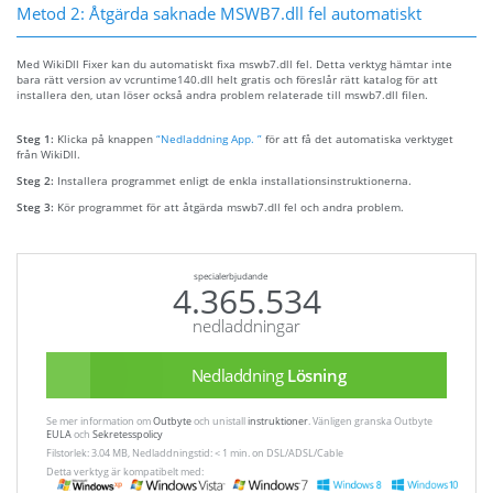
Metod 2: Åtgärda saknade MSWB7.dll fel automatiskt
Med WikiDll Fixer kan du automatiskt fixa mswb7.dll fel. Detta verktyg hämtar inte
bara rätt version av vcruntime140.dll helt gratis och föreslår rätt katalog för att
installera den, utan löser också andra problem relaterade till mswb7.dll filen.
Steg 1:
Klicka på knappen
“Nedladdning App. ”
för att få det automatiska verktyget
från WikiDll.
Steg 2:
Installera programmet enligt de enkla installationsinstruktionerna.
Steg 3:
Kör programmet för att åtgärda mswb7.dll fel och andra problem.
specialerbjudande
4.365.534
nedladdningar
Nedladdning
Lösning
Se mer information om
Outbyte
och unistall
instruktioner
. Vänligen granska Outbyte
EULA
och
Sekretesspolicy
Filstorlek: 3.04 MB, Nedladdningstid: < 1 min. on DSL/ADSL/Cable
Detta verktyg är kompatibelt med: