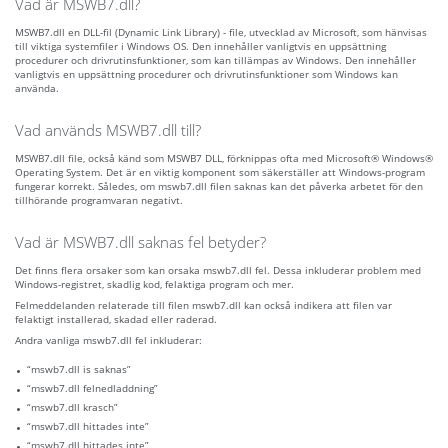
Vad är MSWB7.dll?
MSWB7.dll en DLL-fil (Dynamic Link Library) - file, utvecklad av Microsoft, som hänvisas
till viktiga systemfiler i Windows OS. Den innehåller vanligtvis en uppsättning
procedurer och drivrutinsfunktioner, som kan tillämpas av Windows. Den innehåller
vanligtvis en uppsättning procedurer och drivrutinsfunktioner som Windows kan
använda.
Vad används MSWB7.dll till?
MSWB7.dll file, också känd som MSWB7 DLL, förknippas ofta med Microsoft® Windows®
Operating System. Det är en viktig komponent som säkerställer att Windows-program
fungerar korrekt. Således, om mswb7.dll filen saknas kan det påverka arbetet för den
tillhörande programvaran negativt.
Vad är MSWB7.dll saknas fel betyder?
Det finns flera orsaker som kan orsaka mswb7.dll fel. Dessa inkluderar problem med
Windows-registret, skadlig kod, felaktiga program och mer.
Felmeddelanden relaterade till filen mswb7.dll kan också indikera att filen var
felaktigt installerad, skadad eller raderad.
Andra vanliga mswb7.dll fel inkluderar:
“mswb7.dll is saknas”
“mswb7.dll felnedladdning”
“mswb7.dll krasch”
“mswb7.dll hittades inte”
“mswb7.dll hittades inte”