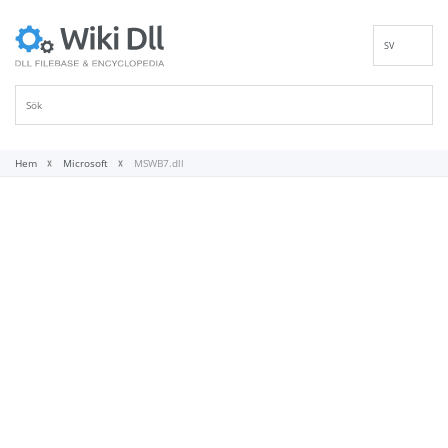
SV
EN
DE
ES
FR
Hem
Microsoft
MSWB7.dll
IT
PT
RU
ID
NL
NN
VI
FI