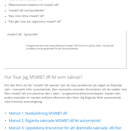
“Åtkomstöverträdelse till mswb7.dll”
“mswb7.dll startpunktsfel”
“Kan inte hitta mswb7.dll”
“Det går inte att registrera mswb7.dll”
mswb7.dll - Systemfel
Programmet kan inte starta eftersom mswb7.dll inte finns på din dator. Försök att
installera om programmet för att lösa problemet.
Hur fixar jag MSWB7.dll fel som saknas?
Om det finns ett fel "mswb7.dll saknas" kan du lösa problemet på något av följande
sätt - manuellt eller automatiskt. Den manuella metoden förutsätter att du laddar ned
filen mswb7.dll och placerar den i spel- / programinstallationsmappen, medan den
andra metoden är mycket enklare eftersom den låter dig åtgärda felet automatiskt
med minimal ansträngning.
Metod 1: Nedladdning MSWB7.dll
Metod 2: Åtgärda saknade MSWB7.dll fel automatiskt
Metod 3: Uppdatera drivrutiner för att återställa saknade .dll-filer