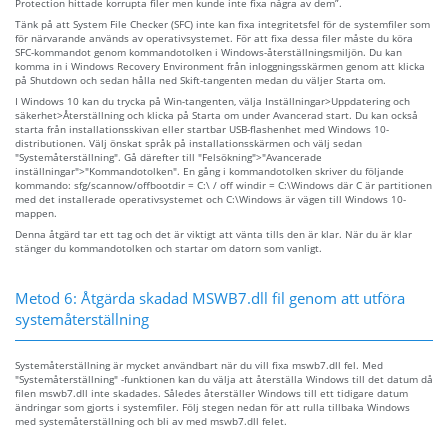
Protection hittade korrupta filer men kunde inte fixa några av dem”.
Tänk på att System File Checker (SFC) inte kan fixa integritetsfel för de systemfiler som
för närvarande används av operativsystemet. För att fixa dessa filer måste du köra
SFC-kommandot genom kommandotolken i Windows-återställningsmiljön. Du kan
komma in i Windows Recovery Environment från inloggningsskärmen genom att klicka
på Shutdown och sedan hålla ned Skift-tangenten medan du väljer Starta om.
I Windows 10 kan du trycka på Win-tangenten, välja Inställningar>Uppdatering och
säkerhet>Återställning och klicka på Starta om under Avancerad start. Du kan också
starta från installationsskivan eller startbar USB-flashenhet med Windows 10-
distributionen. Välj önskat språk på installationsskärmen och välj sedan
"Systemåterställning". Gå därefter till "Felsökning">"Avancerade
inställningar">"Kommandotolken". En gång i kommandotolken skriver du följande
kommando: sfg/scannow/offbootdir = C:\ / off windir = C:\Windows där C är partitionen
med det installerade operativsystemet och C:\Windows är vägen till Windows 10-
mappen.
Denna åtgärd tar ett tag och det är viktigt att vänta tills den är klar. När du är klar
stänger du kommandotolken och startar om datorn som vanligt.
Metod 6: Åtgärda skadad MSWB7.dll fil genom att utföra
systemåterställning
Systemåterställning är mycket användbart när du vill fixa mswb7.dll fel. Med
"Systemåterställning" -funktionen kan du välja att återställa Windows till det datum då
filen mswb7.dll inte skadades. Således återställer Windows till ett tidigare datum
ändringar som gjorts i systemfiler. Följ stegen nedan för att rulla tillbaka Windows
med systemåterställning och bli av med mswb7.dll felet.