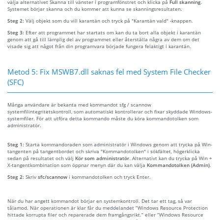
välja alternativet Skanna till vänster i programfönstret och klicka på
Full skanning
.
Systemet börjar skanna och du kommer att kunna se skanningsresultaten.
Steg 2:
Välj objekt som du vill karantän och tryck på "Karantän vald" -knappen.
Steg 3:
Efter att programmet har startats om kan du ta bort alla objekt i karantän
genom att gå till lämplig del av programmet eller återställa några av dem om det
visade sig att något från din programvara började fungera felaktigt i karantän.
Metod 5: Fix MSWB7.dll saknas fel med System File Checker
(SFC)
Många användare är bekanta med kommandot sfg / scannow
systemfilintegritetskontroll, som automatiskt kontrollerar och fixar skyddade Windows-
systemfiler. För att utföra detta kommando måste du köra kommandotolken som
administratör.
Steg 1:
Starta kommandoraden som administratör i Windows genom att trycka på Win-
tangenten på tangentbordet och skriva "Kommandotolken" i sökfältet, högerklicka
sedan på resultatet och välj
Kör som administratör
. Alternativt kan du trycka på Win +
X-tangentkombination som öppnar menyn där du kan välja
Kommandotolken (Admin)
.
Steg 2:
Skriv
sfc/scannow
i kommandotolken och tryck Enter.
När du har angett kommandot börjar en systemkontroll. Det tar ett tag, så var
tålamod. När operationen är klar får du meddelandet “Windows Resource Protection
hittade korrupta filer och reparerade dem framgångsrikt.” eller “Windows Resource