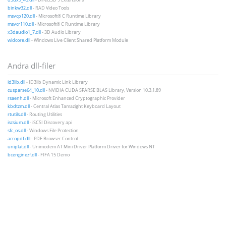
binkw32.dll
- RAD Video Tools
msvcp120.dll
- Microsoft® C Runtime Library
msvcr110.dll
- Microsoft® C Runtime Library
x3daudio1_7.dll
- 3D Audio Library
wldcore.dll
- Windows Live Client Shared Platform Module
Andra dll-filer
id3lib.dll
- ID3lib Dynamic Link Library
cusparse64_10.dll
- NVIDIA CUDA SPARSE BLAS Library, Version 10.3.1.89
rsaenh.dll
- Microsoft Enhanced Cryptographic Provider
kbdtzm.dll
- Central Atlas Tamazight Keyboard Layout
rtutils.dll
- Routing Utilities
iscsium.dll
- iSCSI Discovery api
sfc_os.dll
- Windows File Protection
acropdf.dll
- PDF Browser Control
uniplat.dll
- Unimodem AT Mini Driver Platform Driver for Windows NT
bcenginezf.dll
- FIFA 15 Demo