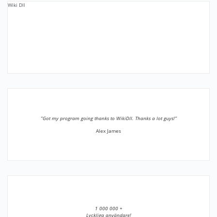
Wiki Dll
”Got my program going thanks to WikiDll. Thanks a lot guys!”
Alex James
1 000 000 +
Lyckliga användare!