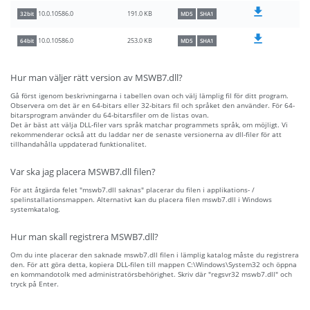
191.0 KB
10.0.10586.0
32bit
MD5
SHA1
253.0 KB
10.0.10586.0
64bit
MD5
SHA1
Hur man väljer rätt version av MSWB7.dll?
Gå först igenom beskrivningarna i tabellen ovan och välj lämplig fil för ditt program.
Observera om det är en 64-bitars eller 32-bitars fil och språket den använder. För 64-
bitarsprogram använder du 64-bitarsfiler om de listas ovan.
Det är bäst att välja DLL-filer vars språk matchar programmets språk, om möjligt. Vi
rekommenderar också att du laddar ner de senaste versionerna av dll-filer för att
tillhandahålla uppdaterad funktionalitet.
Var ska jag placera MSWB7.dll filen?
För att åtgärda felet "mswb7.dll saknas" placerar du filen i applikations- /
spelinstallationsmappen. Alternativt kan du placera filen mswb7.dll i Windows
systemkatalog.
Hur man skall registrera MSWB7.dll?
Om du inte placerar den saknade mswb7.dll filen i lämplig katalog måste du registrera
den. För att göra detta, kopiera DLL-filen till mappen C:\Windows\System32 och öppna
en kommandotolk med administratörsbehörighet. Skriv där "regsvr32 mswb7.dll" och
tryck på Enter.