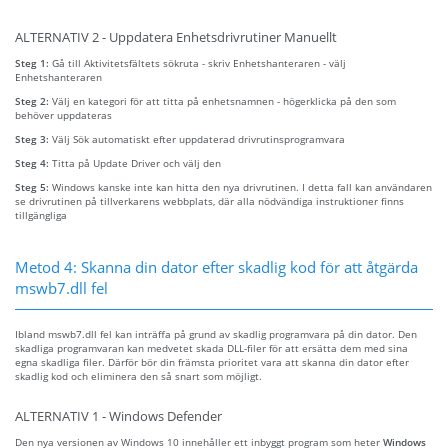
ALTERNATIV 2 - Uppdatera Enhetsdrivrutiner Manuellt
Steg 1:
Gå till Aktivitetsfältets sökruta - skriv Enhetshanteraren - välj
Enhetshanteraren
Steg 2:
Välj en kategori för att titta på enhetsnamnen - högerklicka på den som
behöver uppdateras
Steg 3:
Välj Sök automatiskt efter uppdaterad drivrutinsprogramvara
Steg 4:
Titta på Update Driver och välj den
Steg 5:
Windows kanske inte kan hitta den nya drivrutinen. I detta fall kan användaren
se drivrutinen på tillverkarens webbplats, där alla nödvändiga instruktioner finns
tillgängliga
Metod 4: Skanna din dator efter skadlig kod för att åtgärda
mswb7.dll fel
Ibland mswb7.dll fel kan inträffa på grund av skadlig programvara på din dator. Den
skadliga programvaran kan medvetet skada DLL-filer för att ersätta dem med sina
egna skadliga filer. Därför bör din främsta prioritet vara att skanna din dator efter
skadlig kod och eliminera den så snart som möjligt.
ALTERNATIV 1 - Windows Defender
Den nya versionen av Windows 10 innehåller ett inbyggt program som heter
Windows