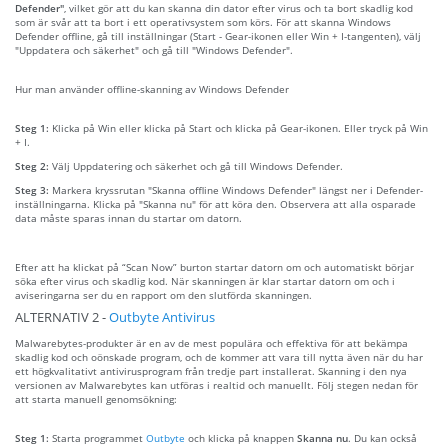
Defender"
, vilket gör att du kan skanna din dator efter virus och ta bort skadlig kod
som är svår att ta bort i ett operativsystem som körs. För att skanna Windows
Defender offline, gå till inställningar (Start - Gear-ikonen eller Win + I-tangenten), välj
"Uppdatera och säkerhet" och gå till "Windows Defender".
Hur man använder offline-skanning av Windows Defender
Steg 1:
Klicka på Win eller klicka på Start och klicka på Gear-ikonen. Eller tryck på Win
+ I.
Steg 2:
Välj Uppdatering och säkerhet och gå till Windows Defender.
Steg 3:
Markera kryssrutan "Skanna offline Windows Defender" längst ner i Defender-
inställningarna. Klicka på "Skanna nu" för att köra den. Observera att alla osparade
data måste sparas innan du startar om datorn.
Efter att ha klickat på “Scan Now” burton startar datorn om och automatiskt börjar
söka efter virus och skadlig kod. När skanningen är klar startar datorn om och i
aviseringarna ser du en rapport om den slutförda skanningen.
ALTERNATIV 2 -
Outbyte Antivirus
Malwarebytes-produkter är en av de mest populära och effektiva för att bekämpa
skadlig kod och oönskade program, och de kommer att vara till nytta även när du har
ett högkvalitativt antivirusprogram från tredje part installerat. Skanning i den nya
versionen av Malwarebytes kan utföras i realtid och manuellt. Följ stegen nedan för
att starta manuell genomsökning:
Steg 1:
Starta programmet
Outbyte
och klicka på knappen
Skanna nu
. Du kan också