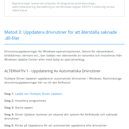
Begränsningar: testversion erbjuder ett obegränsat antal skanningar,
säkerhetskopiering, återställning av ditt Windows-register GRATIS. Fullständig version
måste köpas.
Metod 3: Uppdatera drivrutiner för att återställa saknade
.dll-filer
Drivrutinsuppdateringar för Windows-operativsystemet, liksom för nätverkskort,
bildskärmar, skrivare etc., kan laddas ner oberoende av varandra och installeras från
Windows Update Center eller med hjälp av specialverktyg.
ALTERNATIV 1 - Uppdatering Av Automatiska Drivrutiner
Outbyte Driver Updater uppdaterar automatiskt drivrutiner i Windows. Rutinmässiga
drivrutinsuppdateringar hör nu till det förflutna!
Steg 1:
Ladda ner Outbyte Driver Updater
Steg 2:
Installera programmet
Steg 3:
Starta appen
Steg 4:
Driver Updater kommer att skanna ditt system för föråldrade och saknade
drivrutiner
Steg 5:
Klicka på Uppdatera för att automatiskt uppdatera alla drivrutiner