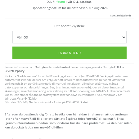
DLL-fil
found
i vår DLL-databas.
Uppdateringsdatum för dll-databasen:
07 Aug 2026
specialerbjudande
Ditt operativsystem:
LADDA NER NU
Se mer information om
Outbyte
och unistall
instruktioner
. Vänligen granska Outbyte
EULA
och
Sekretesspolicy
Klicka på
"Ladda ner nu"
för att få PC-verktyget som medföljer MSWB7.dll. Verktyget bestämmer
automatiskt saknade dll-filer och erbjuder att installera dem automatiskt. Det är ett lättanvänt
verktyg och är ett utmärkt alternativ till manuell installation, vilket har erkänts av många
datorexperter och datortidningar. Begränsningar: testversion erbjuder ett obegränsat antal
skanningar, säkerhetskopiering, återställning av ditt Windows-register GRATIS. Full version måste
köpas. Den stöder sådana operativsystem som Windows 10, Windows 8 / 8.1, Windows 7 och
Windows Vista (64/32 bit).
Filstorlek: 3,04 MB, Nedladdningstid: <1 min. på DSL/ADSL/ kabel
Eftersom du bestämde dig för att besöka den här sidan är chansen att du antingen
letar efter mswb7.dll-fil eller ett sätt att åtgärda felet "mswb7.dll saknas". Titta
igenom informationen nedan, som förklarar hur du löser problemet. På den här sidan
kan du också ladda ner mswb7.dll-filen.