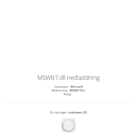
MSWB7.dll
nedladdning
Utvecklare:
Microsoft
Beskrivning:
MSWB7 DLL
Betyg:
Du springer:
unknown OS