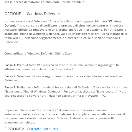
per la ricerca di malware ed eliminarli il prima possibile.
OPZIONE 1 - Windows Defender
La nuova versione di Windows 10 ha un'applicazione integrata chiamata
"Windows
Defender"
, che consente di verificare la presenza di virus nel computer e rimuovere
malware, difficili da rimuovere in un sistema operativo in esecuzione. Per utilizzare la
scansione offline di Windows Defender, vai alle impostazioni (Start - Icona ingranaggi o
tasto Win + I), seleziona "Aggiornamento e sicurezza" e vai alla sezione "Windows
Defender".
Come utilizzare Windows Defender Offline Scan
Passo 1:
Premi il tasto Win o clicca su Start e seleziona l'icona ad ingranaggio. In
alternativa, premi la combinazione di tasti Win + I.
Passo 2:
Seleziona l'opzione Aggiornamento e sicurezza e vai alla sezione Windows
Defender.
Passo 3:
Nella parte inferiore delle impostazioni di Defender c'è la casella di controllo
"Scansione offline di Windows Defender". Per avviarlla, clicca su "Scansiona ora". Nota
che è necessario salvare tutti i dati non salvati, prima di riavviare il PC.
Dopo aver cliccato su "Scansiona ora", il computer si riavvierà e inizierà
automaticamente la ricerca di virus e malware. Al completamento della scansione, il
computer verrà riavviato e nelle notifiche verrà visualizzato un rapporto sulla
scansione completata.
OPZIONE 2 -
Outbyte Antivirus