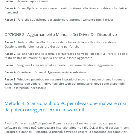
Passo 3:
Avviare l'applicazione
Passo 4:
Driver Updater scansionerà il vostro sistema alla ricerca di driver obsoleti e
mancanti
Passo 5:
Fare clic su Aggiorna per aggiornare automaticamente tutti i driver
OPZIONE 2 - Aggiornamento Manuale Dei Driver Del Dispositivo
Passo 1:
Andare alla casella di ricerca della barra delle applicazioni - scrivere
Gestione periferiche - scegliere Gestione periferiche
Passo 2:
Selezionare una categoria per guardare i nomi dei dispositivi - fare clic con il
tasto destro del mouse su quella che deve essere aggiornata
Passo 3:
Scegliere Cerca automaticamente il software del driver aggiornato
Passo 4:
Guardare il Driver di Aggiornamento e selezionarlo
Passo 5:
Windows potrebbe non essere in grado di trovare il nuovo driver. In questo
caso, l'utente può vedere il driver sul sito web del produttore, dove sono disponibili
tutte le istruzioni necessarie
Metodo 4: Scansiona il tuo PC per rilevazione malware così
da poter correggere l'errore mswb7.dll
A volte l'errore mswb7.dll può verificarsi a causa di malware sul tuo computer. Il
software dannoso può danneggiare intenzionalmente i file DLL al fine di sostituirli con
i propri file dannosi. Pertanto, la priorità dovrebbe essere la scansione del computer