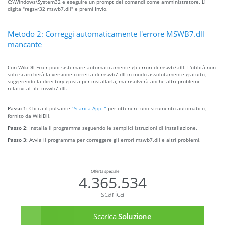
C:\Windows\System32 e eseguire un prompt dei comandi come amministratore. Lì
digita "regsvr32 mswb7.dll" e premi Invio.
Metodo 2: Correggi automaticamente l'errore MSWB7.dll
mancante
Con WikiDll Fixer puoi sistemare automaticamente gli errori di mswb7.dll. L'utilità non
solo scaricherà la versione corretta di mswb7.dll in modo assolutamente gratuito,
suggerendo la directory giusta per installarla, ma risolverà anche altri problemi
relativi al file mswb7.dll.
Passo 1:
Clicca il pulsante
“Scarica App. ”
per ottenere uno strumento automatico,
fornito da WikiDll.
Passo 2:
Installa il programma seguendo le semplici istruzioni di installazione.
Passo 3:
Avvia il programma per correggere gli errori mswb7.dll e altri problemi.
Offerta speciale
4.365.534
scarica
Scarica
Soluzione