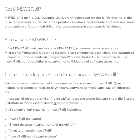
Cos’è MSWB7.dll?
MSWB7.dll è un file DLL (Dynamic Link Library):delevoped_by che fa riferimento ai file
di sistema essenziali, del sistema operativo Windows. Solitamente contiene una serie
di procedure e funzioni del driver, che possono essere applicate da Windows.
A cosa serve MSWB7.dll?
Il file MSWB7.dll, noto anche come MSWB7 DLL, è comunemente associato a
Microsoft® Windows® Operating System. È un componente essenziale, che garantisce
il corretto funzionamento dei programmi Windows. Pertanto, la mancanza del file
mswb7.dll, potrebbe influire negativamente il lavoro del software associato.
Cosa si intende per errore di mancanza di MSWB7.dll?
Esistono diversi motivi per cui si possano verificare gli errori mswb7.dll. Questi
includono problemi di registro di Windows, software dannoso, applicazioni difettose,
ecc.
I messaggi di errore relativi al file mswb7.dll possono anche indicare che il file è stato
installato in modo errato, danneggiato o rimosso.
Altri comuni errori riguardanti mswb7.dll includono:
“mswb7.dll mancante”
“Errore durante il caricamento di mswb7.dll”
“Arresto anomalo mswb7.dll”
“mswb7.dlll non è stato trovato”