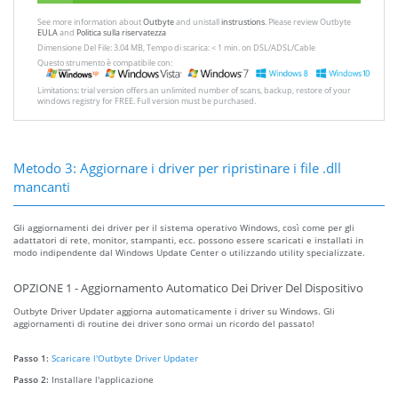
See more information about
Outbyte
and unistall
instrustions
. Please review Outbyte
EULA
and
Politica sulla riservatezza
Dimensione Del File: 3.04 MB, Tempo di scarica: < 1 min. on DSL/ADSL/Cable
Questo strumento è compatibile con:
Limitations: trial version offers an unlimited number of scans, backup, restore of your
windows registry for FREE. Full version must be purchased.
Metodo 3: Aggiornare i driver per ripristinare i file .dll
mancanti
Gli aggiornamenti dei driver per il sistema operativo Windows, così come per gli
adattatori di rete, monitor, stampanti, ecc. possono essere scaricati e installati in
modo indipendente dal Windows Update Center o utilizzando utility specializzate.
OPZIONE 1 - Aggiornamento Automatico Dei Driver Del Dispositivo
Outbyte Driver Updater aggiorna automaticamente i driver su Windows. Gli
aggiornamenti di routine dei driver sono ormai un ricordo del passato!
Passo 1:
Scaricare l'Outbyte Driver Updater
Passo 2:
Installare l'applicazione