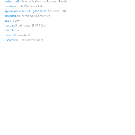
xwizards.dll
- Extensible Wizards Manager Module
mmdevapi.dll
- MMDevice API
api-ms-win-core-debug-l1-1-0.dll
- ApiSet Stub DLL
xrwpusd.dll
- Xerox WorkCentre/Pro
es.dll
- COM+
msvcrt.dll
- Windows NT CRT DLL
uiw.dll
- uiw
msscb.dll
- msscb.dll
usercpl.dll
- User control panel