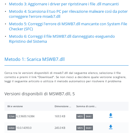
Metodo 3: Aggiornare i driver per ripristinare i file .dll mancanti
Metodo 4: Scansiona il tuo PC per rilevazione malware così da poter
correggere l'errore mswb7.dll
Metodo 5: Correggi l'errore di MSWB7.dll mancante con System File
Checker (SFC)
Metodo 6: Correggi il file MSWB7.dll danneggiato eseguendo
Ripristino del Sistema
Metodo 1: Scarica MSWB7.dll
Cerca tra le versioni disponibili di mswb7.dll dal seguente elenco, seleziona il file
corretto e premi il link "Download". Se non riesci a decidere quale versione scegliere,
leggi il seguente articolo o utilizza il metodo automatico per risolvere il problema
Versioni disponibili di MSWB7.dll, 5
Bit e versione
Dimensione del file
Somma di controllo
169.5 KB
6.3.9600.16384
32bit
MD5
SHA1
245.0 KB
10.0.14393.0
64bit
MD5
SHA1