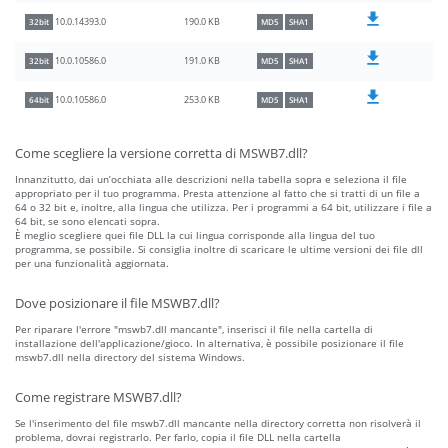
190.0 KB
10.0.14393.0
32bit
MD5
SHA1
191.0 KB
10.0.10586.0
32bit
MD5
SHA1
253.0 KB
10.0.10586.0
64bit
MD5
SHA1
Come scegliere la versione corretta di MSWB7.dll?
Innanzitutto, dai un’occhiata alle descrizioni nella tabella sopra e seleziona il file
appropriato per il tuo programma. Presta attenzione al fatto che si tratti di un file a
64 o 32 bit e, inoltre, alla lingua che utilizza. Per i programmi a 64 bit, utilizzare i file a
64 bit, se sono elencati sopra.
È meglio scegliere quei file DLL la cui lingua corrisponde alla lingua del tuo
programma, se possibile. Si consiglia inoltre di scaricare le ultime versioni dei file dll
per una funzionalità aggiornata.
Dove posizionare il file MSWB7.dll?
Per riparare l'errore "mswb7.dll mancante", inserisci il file nella cartella di
installazione dell'applicazione/gioco. In alternativa, è possibile posizionare il file
mswb7.dll nella directory del sistema Windows.
Come registrare MSWB7.dll?
Se l'inserimento del file mswb7.dll mancante nella directory corretta non risolverà il
problema, dovrai registrarlo. Per farlo, copia il file DLL nella cartella