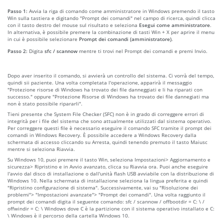
Passo 1:
Avvia la riga di comando come amministratore in Windows premendo il tasto
Win sulla tastiera e digitando "Prompt dei comandi" nel campo di ricerca, quindi clicca
con il tasto destro del mouse sul risultato e seleziona
Esegui come amministratore
.
In alternativa, è possibile premere la combinazione di tasti Win + X per aprire il menu
in cui è possibile selezionare
Prompt dei comandi (amministratore)
.
Passo 2:
Digita
sfc / scannow
mentre ti trovi nel Prompt dei comandi e premi Invio.
Dopo aver inserito il comando, si avvierà un controllo del sistema. Ci vorrà del tempo,
quindi sii paziente. Una volta completata l'operazione, apparirà il messaggio
"Protezione risorse di Windows ha trovato dei file danneggiati e li ha riparati con
successo." oppure "Protezione Risorse di Windows ha trovato dei file dannegiati ma
non è stato possibile ripararli".
Tieni presente che System File Checker (SFC) non è in grado di correggere errori di
integrità per i file del sistema che sono attualmente utilizzati dal sistema operativo.
Per correggere questi file è necessario eseguire il comando SFC tramite il prompt dei
comandi in Windows Recovery. È possibile accedere a Windows Recovery dalla
schermata di accesso cliccando su Arresta, quindi tenendo premuto il tasto Maiusc
mentre si seleziona Riavvia.
Su Windows 10, puoi premere il tasto Win, seleziona Impostazioni> Aggiornamento e
sicurezza> Ripristino e in Avvio avanzato, clicca su Riavvia ora. Puoi anche eseguire
l'avvio dal disco di installazione o dall'unità flash USB avviabile con la distribuzione di
Windows 10. Nella schermata di installazione seleziona la lingua preferita e quindi
"Ripristino configurazione di sistema". Successivamente, vai su "Risoluzione dei
problemi"> "Impostazioni avanzate"> "Prompt dei comandi". Una volta raggiunto il
prompt dei comandi digita il seguente comando: sfc / scannow / offbootdir = C: \ /
offwindir = C: \ Windows dove C è la partizione con il sistema operativo installato e C:
\ Windows è il percorso della cartella Windows 10.