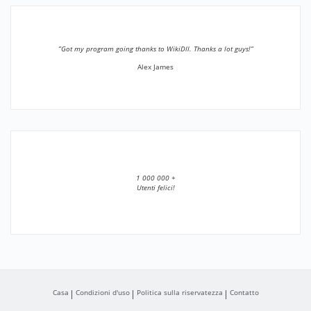
”Got my program going thanks to WikiDll. Thanks a lot guys!”
Alex James
1 000 000 +
Utenti felici!
Casa
Condizioni d'uso
Politica sulla riservatezza
Contatto