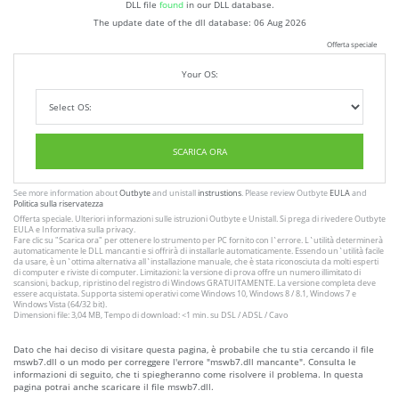
DLL file
found
in our DLL database.
The update date of the dll database:
06 Aug 2026
Offerta speciale
Your OS:
SCARICA ORA
See more information about
Outbyte
and unistall
instrustions
. Please review Outbyte
EULA
and
Politica sulla riservatezza
Offerta speciale. Ulteriori informazioni sulle istruzioni
Outbyte
e
Unistall
. Si prega di rivedere Outbyte
EULA
e
Informativa sulla privacy
.
Fare clic su
"Scarica ora"
per ottenere lo strumento per PC fornito con l`errore. L`utilità determinerà
automaticamente le DLL mancanti e si offrirà di installarle automaticamente. Essendo un`utilità facile
da usare, è un`ottima alternativa all`installazione manuale, che è stata riconosciuta da molti esperti
di computer e riviste di computer. Limitazioni: la versione di prova offre un numero illimitato di
scansioni, backup, ripristino del registro di Windows GRATUITAMENTE. La versione completa deve
essere acquistata. Supporta sistemi operativi come Windows 10, Windows 8 / 8.1, Windows 7 e
Windows Vista (64/32 bit).
Dimensioni file: 3,04 MB, Tempo di download: <1 min. su DSL / ADSL / Cavo
Dato che hai deciso di visitare questa pagina, è probabile che tu stia cercando il file
mswb7.dll o un modo per correggere l'errore "mswb7.dll mancante". Consulta le
informazioni di seguito, che ti spiegheranno come risolvere il problema. In questa
pagina potrai anche scaricare il file mswb7.dll.