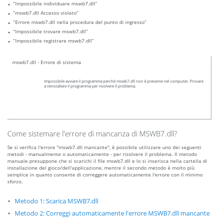
“Impossibile individuare mswb7.dll”
“mswb7.dll Accesso violato”
“Errore mswb7.dll nella procedura del punto di ingresso”
“Impossibile trovare mswb7.dll”
“Impossibile registrare mswb7.dll”
mswb7.dll - Errore di sistema
Impossibile avviare il programma perché mswb7.dll non è presente nel computer. Provare
a reinstallare il programma per risolvere il problema.
Come sistemare l'errore di mancanza di MSWB7.dll?
Se si verifica l'errore "mswb7.dll mancante", è possibile utilizzare uno dei seguenti
metodi - manualmente o automaticamente - per risolvere il problema. Il metodo
manuale presuppone che si scarichi il file mswb7.dll e lo si inserisca nella cartella di
installazione del gioco/dell'applicazione, mentre il secondo metodo è molto più
semplice in quanto consente di correggere automaticamente l'errore con il minimo
sforzo.
Metodo 1: Scarica MSWB7.dll
Metodo 2: Correggi automaticamente l'errore MSWB7.dll mancante