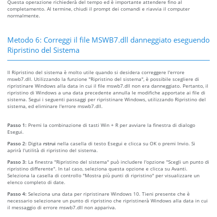
Questa operazione richiederà del tempo ed è importante attendere fino al
completamento. Al termine, chiudi il prompt dei comandi e riavvia il computer
normalmente.
Metodo 6: Correggi il file MSWB7.dll danneggiato eseguendo
Ripristino del Sistema
Il Ripristino del sistema è molto utile quando si desidera correggere l'errore
mswb7.dll. Utilizzando la funzione "Ripristino del sistema", è possibile scegliere di
ripristinare Windows alla data in cui il file mswb7.dll non era danneggiato. Pertanto, il
ripristino di Windows a una data precedente annulla le modifiche apportate ai file di
sistema. Segui i seguenti passaggi per ripristinare Windows, utilizzando Ripristino del
sistema, ed eliminare l'errore mswb7.dll.
Passo 1:
Premi la combinazione di tasti Win + R per avviare la finestra di dialogo
Esegui.
Passo 2:
Digita
rstrui
nella casella di testo Esegui e clicca su OK o premi Invio. Si
aprirà l'utilità di ripristino del sistema.
Passo 3:
La finestra "Ripristino del sistema" può includere l'opzione "Scegli un punto di
ripristino differente". In tal caso, seleziona questa opzione e clicca su Avanti.
Seleziona la casella di controllo "Mostra più punti di ripristino" per visualizzare un
elenco completo di date.
Passo 4:
Seleziona una data per ripristinare Windows 10. Tieni presente che è
necessario selezionare un punto di ripristino che ripristinerà Windows alla data in cui
il messaggio di errore mswb7.dll non appariva.