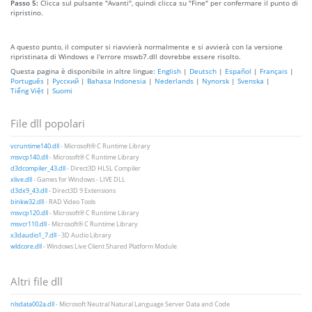
Passo 5:
Clicca sul pulsante "Avanti", quindi clicca su "Fine" per confermare il punto di
ripristino.
A questo punto, il computer si riavvierà normalmente e si avvierà con la versione
ripristinata di Windows e l'errore mswb7.dll dovrebbe essere risolto.
Questa pagina è disponibile in altre lingue:
English
|
Deutsch
|
Español
|
Français
|
Português
|
Русский
|
Bahasa Indonesia
|
Nederlands
|
Nynorsk
|
Svenska
|
Tiếng Việt
|
Suomi
File dll popolari
vcruntime140.dll
- Microsoft® C Runtime Library
msvcp140.dll
- Microsoft® C Runtime Library
d3dcompiler_43.dll
- Direct3D HLSL Compiler
xlive.dll
- Games for Windows - LIVE DLL
d3dx9_43.dll
- Direct3D 9 Extensions
binkw32.dll
- RAD Video Tools
msvcp120.dll
- Microsoft® C Runtime Library
msvcr110.dll
- Microsoft® C Runtime Library
x3daudio1_7.dll
- 3D Audio Library
wldcore.dll
- Windows Live Client Shared Platform Module
Altri file dll
nlsdata002a.dll
- Microsoft Neutral Natural Language Server Data and Code