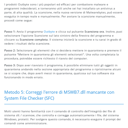
I prodotti Outbyte sono i più popolari ed efficaci per combattere malware e
programmi indesiderati, e torneranno utili anche sei hai installato un antivirus a
parte, di alta qualità. La scansione, nella nuova versione di Malwarebytes, può essere
eseguita in tempo reale e manualmente. Per avviare la scansione manualmente,
procedi come segue:
Passo 1:
Avvia il programma
Outbyte
e clicca sul pulsante
Scansiona ora
. Inoltre, puoi
selezionare l'opzione Scansione sul lato sinistro della finestra del programma e
cliccare su
Scansione completa
. Il sistema inizierà la scansione e tu sarai in grado di
vedere i risultati della scansione.
Passo 2:
Selezionare gli elementi che si desidera mettere in quarantena e premere il
pulsante "Mettere in quarantena gli elementi selezionati". Una volta completata la
procedura, potrebbe essere richiesto il riavvio del computer.
Passo 3:
Dopo aver riavviato il programma, è possibile eliminare tutti gli oggetti in
quarantena andando nella sezione appropriata del programma o ripristinarne alcuni
se si scopre che, dopo averli messi in quarantena, qualcosa sul tuo software sta
funzionando in modo errato.
Metodo 5: Correggi l'errore di MSWB7.dll mancante con
System File Checker (SFC)
Molti utenti hanno familiarità con il comando di controllo dell'integrità dei file di
sistema sfc / scannow, che controlla e corregge automaticamente i file, del sistema
Windows, protetti. Per svolgere questo comando, è necessario eseguire il prompt dei
comandi come amministratore.