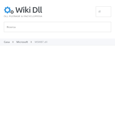
IT
EN
DE
ES
FR
Casa
Microsoft
MSWB7.dll
PT
RU
ID
NL
NN
SV
VI
FI