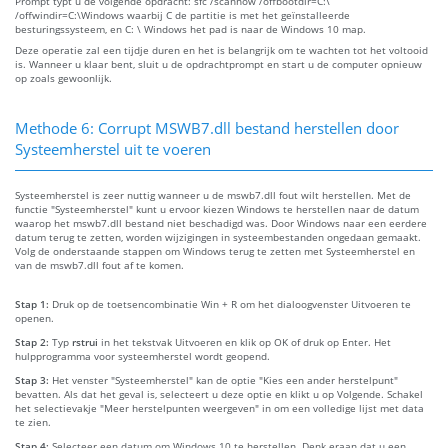
Prompt typt u de volgende opdracht: sfc /scannow /offbootdir=C:\
/offwindir=C:\Windows waarbij C de partitie is met het geïnstalleerde
besturingssysteem, en C: \ Windows het pad is naar de Windows 10 map.
Deze operatie zal een tijdje duren en het is belangrijk om te wachten tot het voltooid
is. Wanneer u klaar bent, sluit u de opdrachtprompt en start u de computer opnieuw
op zoals gewoonlijk.
Methode 6: Corrupt MSWB7.dll bestand herstellen door
Systeemherstel uit te voeren
Systeemherstel is zeer nuttig wanneer u de mswb7.dll fout wilt herstellen. Met de
functie "Systeemherstel" kunt u ervoor kiezen Windows te herstellen naar de datum
waarop het mswb7.dll bestand niet beschadigd was. Door Windows naar een eerdere
datum terug te zetten, worden wijzigingen in systeembestanden ongedaan gemaakt.
Volg de onderstaande stappen om Windows terug te zetten met Systeemherstel en
van de mswb7.dll fout af te komen.
Stap 1:
Druk op de toetsencombinatie Win + R om het dialoogvenster Uitvoeren te
openen.
Stap 2:
Typ
rstrui
in het tekstvak Uitvoeren en klik op OK of druk op Enter. Het
hulpprogramma voor systeemherstel wordt geopend.
Stap 3:
Het venster "Systeemherstel" kan de optie "Kies een ander herstelpunt"
bevatten. Als dat het geval is, selecteert u deze optie en klikt u op Volgende. Schakel
het selectievakje "Meer herstelpunten weergeven" in om een volledige lijst met data
te zien.
Stap 4:
Selecteer een datum om Windows 10 te herstellen. Denk eraan dat u een