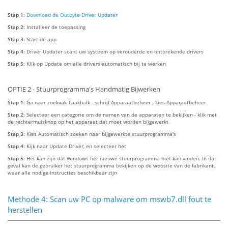
Stap 1:
Download de Outbyte Driver Updater
Stap 2:
Installeer de toepassing
Stap 3:
Start de app
Stap 4:
Driver Updater scant uw systeem op verouderde en ontbrekende drivers
Stap 5:
Klik op Update om alle drivers automatisch bij te werken
OPTIE 2 - Stuurprogramma's Handmatig Bijwerken
Stap 1:
Ga naar zoekvak Taakbalk - schrijf Apparaatbeheer - kies Apparaatbeheer
Stap 2:
Selecteer een categorie om de namen van de apparaten te bekijken - klik met
de rechtermuisknop op het apparaat dat moet worden bijgewerkt
Stap 3:
Kies Automatisch zoeken naar bijgewerkte stuurprogramma's
Stap 4:
Kijk naar Update Driver, en selecteer het
Stap 5:
Het kan zijn dat Windows het nieuwe stuurprogramma niet kan vinden. In dat
geval kan de gebruiker het stuurprogramma bekijken op de website van de fabrikant,
waar alle nodige instructies beschikbaar zijn
Methode 4: Scan uw PC op malware om mswb7.dll fout te
herstellen