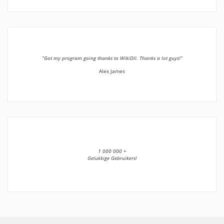
”Got my program going thanks to WikiDll. Thanks a lot guys!”
Alex James
1 000 000 +
Gelukkige Gebruikers!