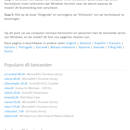
herstelpunt moet selecteren dat Windows herstelt naar de datum waarop de
mswb7.dll foutmelding niet verscheen.
Stap 5:
Klik op de knop "Volgende" en vervolgens op "Voltooien" om uw herstelpunt te
bevestigen.
Op dit punt zal uw computer normaal herstarten en opstarten met de herstelde versie
van Windows, en de mswb7.dll fout zou opgelost moeten zijn.
Deze pagina is beschikbaar in andere talen:
English
|
Deutsch
|
Español
|
Français
|
Italiano
|
Português
|
Русский
|
Bahasa Indonesia
|
Nynorsk
|
Svenska
|
Tiếng Việt
|
Suomi
Populaire dll-bestanden
vcruntime140.dll
- Microsoft® C Runtime Library
msvcp140.dll
- Microsoft® C Runtime Library
d3dcompiler_43.dll
- Direct3D HLSL Compiler
xlive.dll
- Games for Windows - LIVE DLL
d3dx9_43.dll
- Direct3D 9 Extensions
binkw32.dll
- RAD Video Tools
msvcp120.dll
- Microsoft® C Runtime Library
msvcr110.dll
- Microsoft® C Runtime Library
x3daudio1_7.dll
- 3D Audio Library
wldcore.dll
- Windows Live Client Shared Platform Module