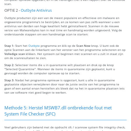
scan.
OPTIE 2 -
Outbyte Antivirus
Outbyte producten zijn een van de meest populaire en effectieve om malware en
ongewenste programma's te bestrijden, en ze komen van pas zelfs wanneer u een
antivirus van derden van hoge kwaliteit hebt geïnstalleerd. Scannen in de nieuwe
versie van Malwarebytes kan in real time en handmatig worden uitgevoerd. Volg de
onderstaande stappen om een handmatige scan te starten:
Stap 1:
Start het
Outbyte
programma en klik op de
Scan Now
knop. U kunt ook de
optie Scannen aan de linkerkant van het venster van het programma selecteren en op
Volledige scan
klikken. Het systeem zal beginnen met scannen en u zult in staat zijn
om de scanresultaten te zien.
Stap 2:
Selecteer items die u in quarantaine wilt plaatsen en druk op de knop
"Selected Quarantine". Wanneer de items in quarantaine zijn geplaatst, kunt u
gevraagd worden de computer opnieuw op te starten.
Stap 3:
Nadat het programma opnieuw is opgestart, kunt u alle in quarantaine
geplaatste objecten verwijderen door naar de juiste sectie van het programma te
gaan of een aantal ervan herstellen als bleek dat na het in quarantaine plaatsen iets
van uw software niet goed begon te werken.
Methode 5: Herstel MSWB7.dll ontbrekende fout met
System File Checker (SFC)
Veel gebruikers zijn bekend met de opdracht sfc / scannow system file integrity check,