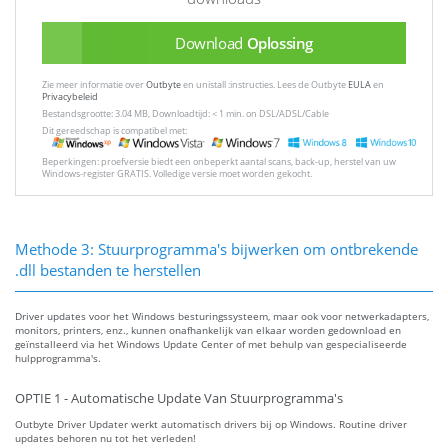
Download
Oplossing
Zie meer informatie over
Outbyte
en unistall :instructies. Lees de Outbyte
EULA
en
Privacybeleid
Bestandsgrootte: 3.04 MB, Downloadtijd: < 1 min. on DSL/ADSL/Cable
Dit gereedschap is compatibel met:
Beperkingen: proefversie biedt een onbeperkt aantal scans, back-up, herstel van uw
Windows-register GRATIS. Volledige versie moet worden gekocht.
Methode 3: Stuurprogramma's bijwerken om ontbrekende
.dll bestanden te herstellen
Driver updates voor het Windows besturingssysteem, maar ook voor netwerkadapters,
monitors, printers, enz., kunnen onafhankelijk van elkaar worden gedownload en
geïnstalleerd via het Windows Update Center of met behulp van gespecialiseerde
hulpprogramma's.
OPTIE 1 - Automatische Update Van Stuurprogramma's
Outbyte Driver Updater werkt automatisch drivers bij op Windows. Routine driver
updates behoren nu tot het verleden!