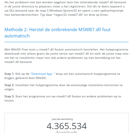
Als het probleem niet kan worden opgelost door het ontbrekende mswb7.dll bestand
in de juiste directory te plaatsen, moet u het registreren. Om dit te doen, kopieert u
uw DLL-bestand naar de map C:Windows:System32 en opent u een opdrachtprompt
met beheerdersrechten. Typ daar "regsvr32 mswb7.dll" en druk op Enter.
Methode 2: Herstel de ontbrekende MSWB7.dll fout
automatisch
Met WikiDll Fixer kunt u mswb7.dll fouten automatisch herstellen. Het hulpprogramma
downloadt niet alleen gratis de juiste versie van mswb7.dll en stelt de juiste map voor
om het te installeren, maar lost ook andere problemen op met betrekking tot het
mswb7.dll bestand.
Stap 1:
Klik op de
“Download App. ”
knop om een automatisch hulpprogramma te
krijgen, geleverd door WikiDll.
Stap 2:
Installeer het hulpprogramma door de eenvoudige installatie-instructies te
volgen.
Stap 3:
Start het programma om uw mswb7.dll fouten en andere problemen op te
lossen.
speciale aanbieding
4.365.534
downloads