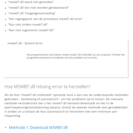
“mswb7.dll werd niet gevonden”
“mswb7.dll kon niet worden gelokaliseerd”
“mswb7.dll Toegangsovertreding”
“Het ingangspunt van de procedure mswb7.dll error”
“Kan niet vinden mswb7.dll”
“Kan niet registreren mswb7.dll”
mswb7.dll - System Error
Het programma kan niet starten omdat mswb7.dll ontbreekt op uw computer. Probeer het
programma opnieuw te installeren om het probleem op te lossen.
Hoe MSWB7.dll missing error te herstellen?
Als de fout "mswb7.dll ontbreekt" optreedt, kunt u een van de onderstaande methodes
gebruiken - handmatig of automatisch - om het probleem op te lossen. De manuele
methode veronderstelt dat u het mswb7.dll bestand downloadt en het in de
spel/toepassingsinstallatiemap plaatst, terwijl de tweede methode veel gemakkelijker
is omdat ze u toelaat de fout automatisch te herstellen met een minimum aan
inspanning.
Methode 1: Download MSWB7.dll