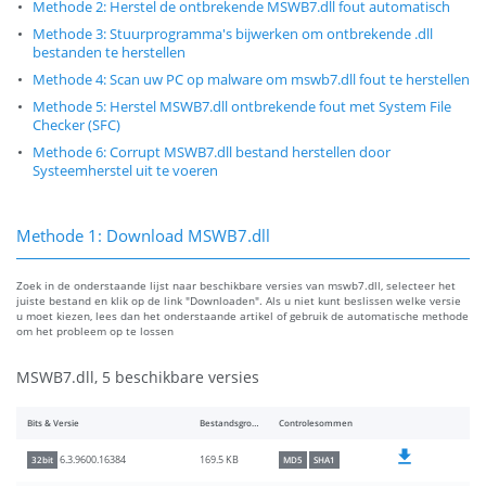
Methode 2: Herstel de ontbrekende MSWB7.dll fout automatisch
Methode 3: Stuurprogramma's bijwerken om ontbrekende .dll
bestanden te herstellen
Methode 4: Scan uw PC op malware om mswb7.dll fout te herstellen
Methode 5: Herstel MSWB7.dll ontbrekende fout met System File
Checker (SFC)
Methode 6: Corrupt MSWB7.dll bestand herstellen door
Systeemherstel uit te voeren
Methode 1: Download MSWB7.dll
Zoek in de onderstaande lijst naar beschikbare versies van mswb7.dll, selecteer het
juiste bestand en klik op de link "Downloaden". Als u niet kunt beslissen welke versie
u moet kiezen, lees dan het onderstaande artikel of gebruik de automatische methode
om het probleem op te lossen
MSWB7.dll, 5 beschikbare versies
Bits & Versie
Bestandsgrootte
Controlesommen
169.5 KB
6.3.9600.16384
32bit
MD5
SHA1