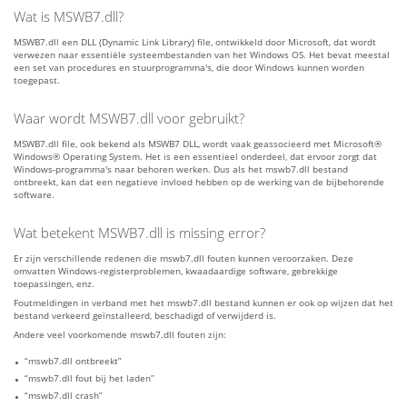
Wat is MSWB7.dll?
MSWB7.dll een DLL (Dynamic Link Library) file, ontwikkeld door Microsoft, dat wordt
verwezen naar essentiële systeembestanden van het Windows OS. Het bevat meestal
een set van procedures en stuurprogramma's, die door Windows kunnen worden
toegepast.
Waar wordt MSWB7.dll voor gebruikt?
MSWB7.dll file, ook bekend als MSWB7 DLL, wordt vaak geassocieerd met Microsoft®
Windows® Operating System. Het is een essentieel onderdeel, dat ervoor zorgt dat
Windows-programma's naar behoren werken. Dus als het mswb7.dll bestand
ontbreekt, kan dat een negatieve invloed hebben op de werking van de bijbehorende
software.
Wat betekent MSWB7.dll is missing error?
Er zijn verschillende redenen die mswb7.dll fouten kunnen veroorzaken. Deze
omvatten Windows-registerproblemen, kwaadaardige software, gebrekkige
toepassingen, enz.
Foutmeldingen in verband met het mswb7.dll bestand kunnen er ook op wijzen dat het
bestand verkeerd geïnstalleerd, beschadigd of verwijderd is.
Andere veel voorkomende mswb7.dll fouten zijn:
“mswb7.dll ontbreekt”
“mswb7.dll fout bij het laden”
“mswb7.dll crash”