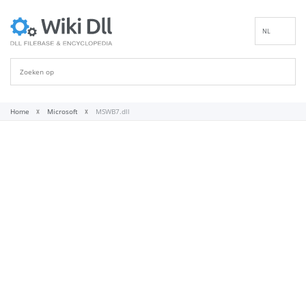
NL
EN
DE
ES
FR
Home
Microsoft
MSWB7.dll
IT
PT
RU
ID
NN
SV
VI
FI