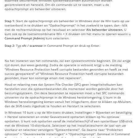
waarmee beschermde Windows systeembestanden automatisch worden
gecontroleerd en hersteld. Om dit commando uit te voeren, moet u de
opdrachtprompt als beheerder uitvoeren.
Stap 1:
Start de opdrachtprompt als beheerder in Windows door de Win toets op uw
toetsenbord in te drukken en "Opdrachtprompt" in het zoekveld te typen, dan - klik
met de rechtermuisknop op het resultaat en selecteer
Als beheerder uitvoeren
. U
kunt ook op de toetsencombinatie Win + X drukken om het menu te openen waarin u
Command Prompt (Admin)
kunt selecteren.
Stap 2:
Typ
sfc / scannow
in Command Prompt en druk op Enter.
Na het invoeren van het commando, zal een systeemcontrole beginnen. Dit zal enige
tijd duren, dus wees geduldig. Zodra de operatie is voltooid, krijgt u de melding
"Windows Resource Protection heeft corrupte bestanden gevonden en heeft ze met
succes gerepareerd" of "Windows Resource Protection heeft corrupte bestanden
gevonden, maar kon sommige ervan niet repareren".
Houd er rekening mee dat System File Checker (SFC) geen integriteitsfouten kan
herstellen voor die systeembestanden die momenteel worden gebruikt door het
besturingssysteem. Om deze bestanden te repareren moet u het SFC commando
uitvoeren via de opdrachtprompt in de Windows herstelomgeving. U kunt in de
Windows herstelomgeving komen vanuit het inlogscherm, door te klikken op Afsluiten,
dan de Shift-toets ingedrukt te houden en Herstart te selecteren.
In Windows 10 kunt u op de Win-toets drukken, Instellingen > Bijwerken en beveiliging
> Herstel selecteren en onder Geavanceerd opstarten klikken op Nu opnieuw
opstarten. U kunt ook opstarten vanaf de installatieschijf of een opstartbaar USB-stick
met de Windows 10-distributie. Selecteer op het installatiescherm de taal van uw
voorkeur en selecteer vervolgens "Systeemherstel". Ga daarna naar "Problemen
oplossen" > "Geavanceerde instellingen" > "Opdrachtprompt". Eenmaal in Command