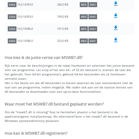
245.0 KB
10.0.14393.0
64bit
MD5
SHA1
190.0 KB
10.0.14393.0
32bit
MD5
SHA1
191.0 KB
10.0.10586.0
32bit
MD5
SHA1
253.0 KB
10.0.10586.0
64bit
MD5
SHA1
Hoe kies ik de juiste versie van MSWB7.dll?
Kijk eerst naar de beschrijvingen in de tabel hierboven en selecteer het juiste bestand
voor uw programma. Let erop of het een 64-, of 32-bit bestand is, evenals de taal die
het gebruikt. Voor 64-bit programma's, gebruik 64-bit bestanden als ze hierboven
vermeld staan.
Het is het beste om die dll bestanden te kiezen waarvan de taal overeenkomt met de
taal van uw programma, indien mogelijk. We raden ook aan om de laatste versies van
dll bestanden te downloaden voor een up-to-date functionaliteit.
Waar moet het MSWB7.dll bestand geplaatst worden?
Om de "mswb7.dll is missing" fout te herstellen, plaatst u het bestand in de
applicatie/game installatiemap. Als alternatief kunt u het mswb7.dll bestand in de
Windows systeemdirectory plaatsen.
Hoe kan ik MSWB7.dll registreren?