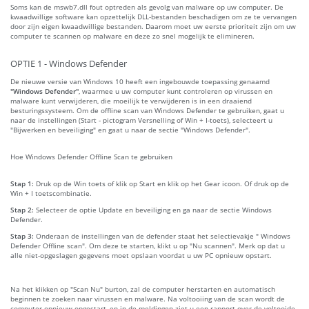
Soms kan de mswb7.dll fout optreden als gevolg van malware op uw computer. De
kwaadwillige software kan opzettelijk DLL-bestanden beschadigen om ze te vervangen
door zijn eigen kwaadwillige bestanden. Daarom moet uw eerste prioriteit zijn om uw
computer te scannen op malware en deze zo snel mogelijk te elimineren.
OPTIE 1 - Windows Defender
De nieuwe versie van Windows 10 heeft een ingebouwde toepassing genaamd
"Windows Defender"
, waarmee u uw computer kunt controleren op virussen en
malware kunt verwijderen, die moeilijk te verwijderen is in een draaiend
besturingssysteem. Om de offline scan van Windows Defender te gebruiken, gaat u
naar de instellingen (Start - pictogram Versnelling of Win + I-toets), selecteert u
"Bijwerken en beveiliging" en gaat u naar de sectie "Windows Defender".
Hoe Windows Defender Offline Scan te gebruiken
Stap 1:
Druk op de Win toets of klik op Start en klik op het Gear icoon. Of druk op de
Win + I toetscombinatie.
Stap 2:
Selecteer de optie Update en beveiliging en ga naar de sectie Windows
Defender.
Stap 3:
Onderaan de instellingen van de defender staat het selectievakje " Windows
Defender Offline scan". Om deze te starten, klikt u op "Nu scannen". Merk op dat u
alle niet-opgeslagen gegevens moet opslaan voordat u uw PC opnieuw opstart.
Na het klikken op "Scan Nu" burton, zal de computer herstarten en automatisch
beginnen te zoeken naar virussen en malware. Na voltooiing van de scan wordt de
computer opnieuw opgestart, en in de meldingen ziet u een rapport over de voltooide