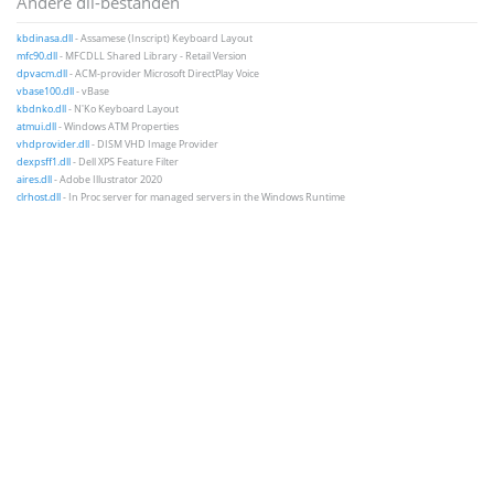
Andere dll-bestanden
kbdinasa.dll
- Assamese (Inscript) Keyboard Layout
mfc90.dll
- MFCDLL Shared Library - Retail Version
dpvacm.dll
- ACM-provider Microsoft DirectPlay Voice
vbase100.dll
- vBase
kbdnko.dll
- N'Ko Keyboard Layout
atmui.dll
- Windows ATM Properties
vhdprovider.dll
- DISM VHD Image Provider
dexpsff1.dll
- Dell XPS Feature Filter
aires.dll
- Adobe Illustrator 2020
clrhost.dll
- In Proc server for managed servers in the Windows Runtime