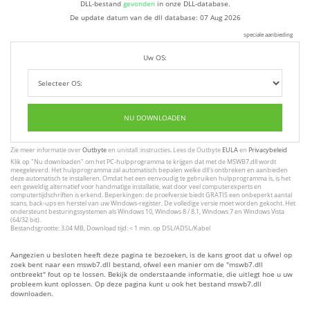
DLL-bestand
gevonden
in onze DLL-database.
De update datum van de dll database:
07 Aug 2026
speciale aanbieding
Uw OS:
NU DOWNLOADEN
Zie meer informatie over
Outbyte
en unistall :instructies. Lees de Outbyte
EULA
en
Privacybeleid
Klik op
"Nu downloaden"
om het PC-hulpprogramma te krijgen dat met de MSWB7.dll wordt
meegeleverd. Het hulpprogramma zal automatisch bepalen welke dll's ontbreken en aanbieden
deze automatisch te installeren. Omdat het een eenvoudig te gebruiken hulpprogramma is, is het
een geweldig alternatief voor handmatige installatie, wat door veel computerexperts en
computertijdschriften is erkend. Beperkingen: de proefversie biedt GRATIS een onbeperkt aantal
scans, back-ups en herstel van uw Windows-register. De volledige versie moet worden gekocht. Het
ondersteunt besturingssystemen als Windows 10, Windows 8 / 8.1, Windows 7 en Windows Vista
(64/32 bit).
Bestandsgrootte: 3.04 MB, Download tijd: < 1 min. op DSL/ADSL/Kabel
Aangezien u besloten heeft deze pagina te bezoeken, is de kans groot dat u ofwel op
zoek bent naar een mswb7.dll bestand, ofwel een manier om de "mswb7.dll
ontbreekt" fout op te lossen. Bekijk de onderstaande informatie, die uitlegt hoe u uw
probleem kunt oplossen. Op deze pagina kunt u ook het bestand mswb7.dll
downloaden.